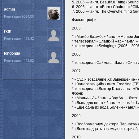
5. 2006 — англ. Beautiful Thing (Soun
6. 2006 — англ. «Burn / Chatroom / Ci
admin
7. 2006 — англ. The Overwhelming (
Репутация 9064.00
Фильмография:
2005
rkth
* «Мамбо Джамбо» / англ. «Mumbo J
Репутация 4483.42
* телесериал «Сладкий жар» / англ. 
* телесериал «Swinging» (2005—2006
londonua
2006
Репутация 4443.92
* телесериал Саймона Шамы «Сила иск
2007
* «Суд и воздаяние XI: Завершение» / а
* «Замерзающий» / англ. Freezing (ТВ
* телесериал «Доктор Кто» / англ. «Do
Фрэнк
* «Мальчик А» / англ. «Boy A» — Джек
* «Львы для ягнят» / англ. «Lions for
* «Ещё одна из рода Болейн» / англ. 
2009
* «Воображариум доктора Парнаса» / 
* «Девятнадцать восемьдесят три» / а
2010