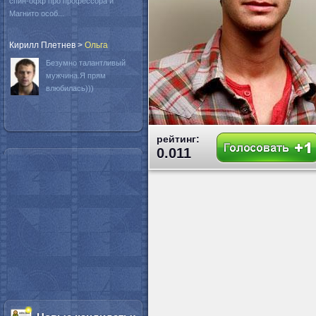
спин-офф про профессора и
Магнито особ...
Кирилл Плетнев
>
Oльга
Безумно талантливый
мужчина.Я прям
влюбилась)))
рейтинг:
0.011