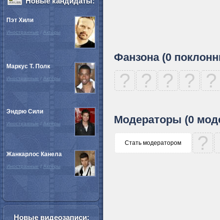
Новые кандидаты:
Пэт Хили
Иностранные
/
Актёры
Фанзона (0 поклонн
Маркус Т. Полк
?
?
?
?
?
Иностранные
/
Актёры
Эндрю Сили
Модераторы (0 мод
Иностранные
/
Актёры
?
Стать модератором
Жанкарлос Канела
Иностранные
/
Актёры
Новые видеозаписи: