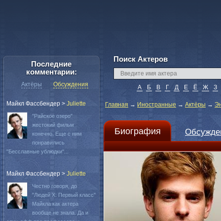
Поиск Актеров
Последние
комментарии:
Актёры
Обсуждения
А
Б
В
Г
Д
Е
Ё
Ж
З
Майкл Фассбендер
>
Juliette
Главная
→
Иностранные
→
Актёры
→
Э
"Райское озеро"
жестокий фильм
Биография
Обсужде
конечно. Еще с ним
понравились
"Бесславные ублюдки"...
Майкл Фассбендер
>
Juliette
Честно говоря, до
"Людей Х: Первый класс"
Майкла как актера
вообще не знала. Да и