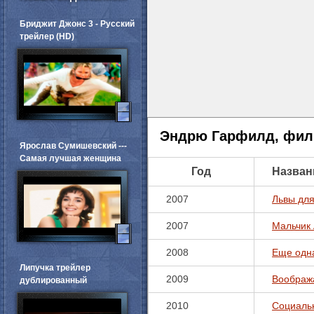
Бриджит Джонс 3 - Русский
трейлер (HD)
Эндрю Гарфилд, фил
Ярослав Сумишевский ---
Самая лучшая женщина
Год
Назван
2007
Львы для
2007
Мальчик
2008
Еще одна
Липучка трейлер
2009
Воображ
дублированный
2010
Социаль