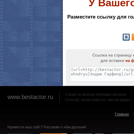
У Вашег
Разместите ссылку для го
Ссылка на страницу 
для вставки
на 
Следи за жизнью любимых актеров
www.bestactor.ru
Голосуй, читай новости, смотри видео
Главная
Нравится наш сайт? Расскажи о нём друзьям!