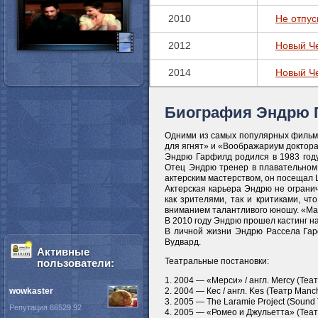
2010
Не отпус
2012
Новый Че
2014
Новый Че
Биография Эндрю 
Одними из самых популярных фильмо
для ягнят» и «Воображариум доктор
Эндрю Гарфилд родился в 1983 году
Отец Эндрю тренер в плавательном 
актерским мастерством, он посещал 
Актерская карьера Эндрю не огранич
как зрителями, так и критиками, ч
вниманием талантливого юношу. «Мал
В 2010 году Эндрю прошел кастинг н
В личной жизни Эндрю Рассела Гар
Вудвард.
Активные
Театральные постановки:
пользователи:
1. 2004 — «Мерси» / англ. Mercy (Теа
wowkaster
2. 2004 — Кес / англ. Kes (Театр Man
3. 2005 — The Laramie Project (Sound
Репутация 86529.92
4. 2005 — «Ромео и Джульетта» (Теа