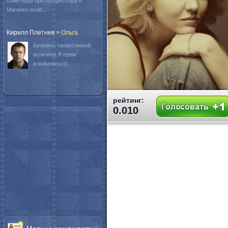
спин-офф про профессора и
Магнито особ...
Кирилл Плетнев
>
Oльга
Безумно талантливый
мужчина.Я прям
влюбилась)))
рейтинг:
0.010