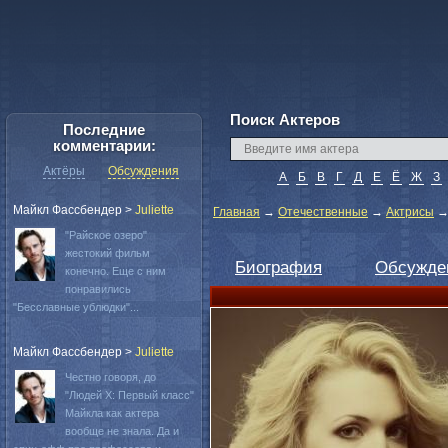
Поиск Актеров
Последние
комментарии:
Актёры
Обсуждения
А
Б
В
Г
Д
Е
Ё
Ж
З
Майкл Фассбендер
>
Juliette
Главная
→
Отечественные
→
Актрисы
"Райское озеро"
жестокий фильм
Биография
Обсужде
конечно. Еще с ним
понравились
"Бесславные ублюдки"...
Майкл Фассбендер
>
Juliette
Честно говоря, до
"Людей Х: Первый класс"
Майкла как актера
вообще не знала. Да и