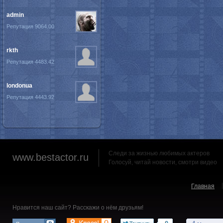
admin
Репутация 9064.00
rkth
Репутация 4483.42
londonua
Репутация 4443.92
Следи за жизнью любимых актеров
www.bestactor.ru
Голосуй, читай новости, смотри видео
Главная
Нравится наш сайт? Расскажи о нём друзьям!