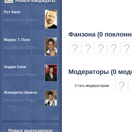
Новые кандидаты:
Пэт Хили
Иностранные
/
Актёры
Фанзона (0 поклонн
Маркус Т. Полк
?
?
?
?
?
Иностранные
/
Актёры
Эндрю Сили
Модераторы (0 мод
Иностранные
/
Актёры
?
Стать модератором
Жанкарлос Канела
Иностранные
/
Актёры
Новые видеозаписи: