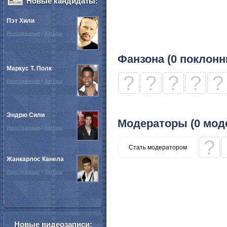
Новые кандидаты:
Пэт Хили
Иностранные
/
Актёры
Фанзона (0 поклонн
Маркус Т. Полк
?
?
?
?
?
Иностранные
/
Актёры
Эндрю Сили
Модераторы (0 мод
Иностранные
/
Актёры
?
Стать модератором
Жанкарлос Канела
Иностранные
/
Актёры
Новые видеозаписи: