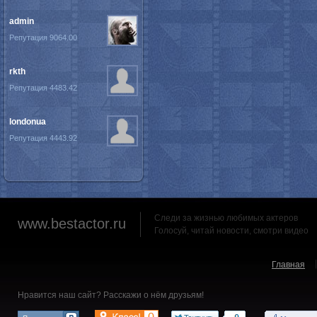
admin
Репутация 9064.00
rkth
Репутация 4483.42
londonua
Репутация 4443.92
Следи за жизнью любимых актеров
www.bestactor.ru
Голосуй, читай новости, смотри видео
Главная
Нравится наш сайт? Расскажи о нём друзьям!