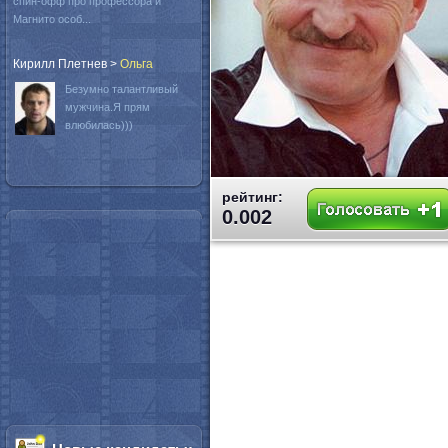
спин-офф про профессора и
Магнито особ...
Кирилл Плетнев
>
Oльга
Безумно талантливый
мужчина.Я прям
влюбилась)))
рейтинг:
0.002