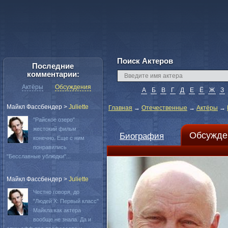
Поиск Актеров
Последние
комментарии:
Актёры
Обсуждения
А
Б
В
Г
Д
Е
Ё
Ж
З
Майкл Фассбендер
>
Juliette
Главная
→
Отечественные
→
Актёры
→
"Райское озеро"
жестокий фильм
Обсужде
Биография
конечно. Еще с ним
понравились
"Бесславные ублюдки"...
Майкл Фассбендер
>
Juliette
Честно говоря, до
"Людей Х: Первый класс"
Майкла как актера
вообще не знала. Да и