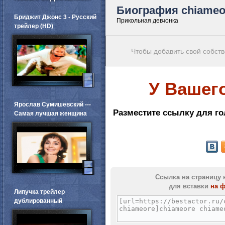
Биография chiameo
Бриджит Джонс 3 - Русский
Прикольная девчонка
трейлер (HD)
Чтобы добавить свой собств
У Вашег
Ярослав Сумишевский ---
Разместите ссылку для го
Самая лучшая женщина
Ссылка на страницу 
для вставки
на 
Липучка трейлер
дублированный