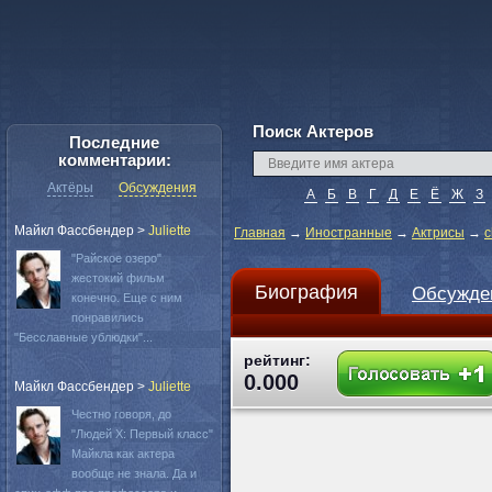
Поиск Актеров
Последние
комментарии:
Актёры
Обсуждения
А
Б
В
Г
Д
Е
Ё
Ж
З
Майкл Фассбендер
>
Juliette
Главная
→
Иностранные
→
Актрисы
→
c
"Райское озеро"
жестокий фильм
Биография
Обсужде
конечно. Еще с ним
понравились
"Бесславные ублюдки"...
рейтинг:
0.000
Майкл Фассбендер
>
Juliette
Честно говоря, до
"Людей Х: Первый класс"
Майкла как актера
вообще не знала. Да и