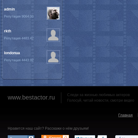
admin
Репутация 9064.00
rkth
Репутация 4483.42
londonua
Репутация 4443.92
Следи за жизнью любимых актеров
www.bestactor.ru
Голосуй, читай новости, смотри видео
Главная
Нравится наш сайт? Расскажи о нём друзьям!