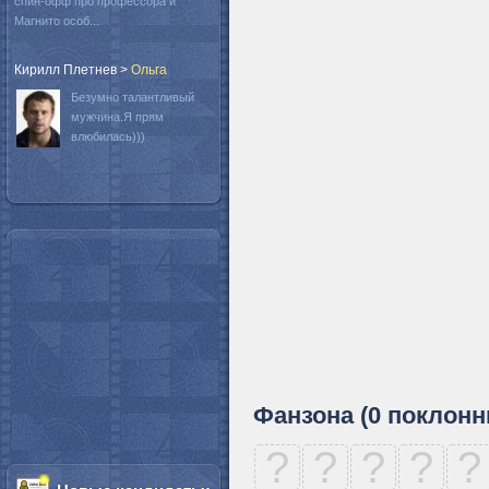
спин-офф про профессора и
Магнито особ...
Кирилл Плетнев
>
Oльга
Безумно талантливый
мужчина.Я прям
влюбилась)))
Фанзона (0 поклонн
?
?
?
?
?