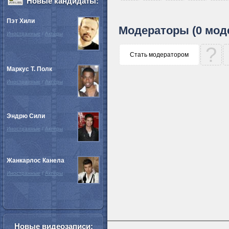
Новые кандидаты:
Пэт Хили
Модераторы (0 мод
Иностранные
/
Актёры
?
Стать модератором
Маркус Т. Полк
Иностранные
/
Актёры
Эндрю Сили
Иностранные
/
Актёры
Жанкарлос Канела
Иностранные
/
Актёры
Новые видеозаписи: