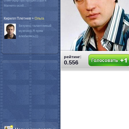
спин-офф про профессора и
Магнито особ...
Кирилл Плетнев
>
Oльга
Безумно талантливый
мужчина.Я прям
влюбилась)))
рейтинг:
0.556