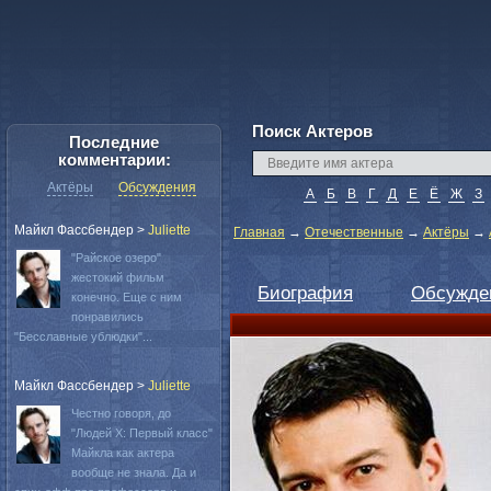
Поиск Актеров
Последние
комментарии:
Актёры
Обсуждения
А
Б
В
Г
Д
Е
Ё
Ж
З
Майкл Фассбендер
>
Juliette
Главная
→
Отечественные
→
Актёры
→
"Райское озеро"
жестокий фильм
Биография
Обсужде
конечно. Еще с ним
понравились
"Бесславные ублюдки"...
Майкл Фассбендер
>
Juliette
Честно говоря, до
"Людей Х: Первый класс"
Майкла как актера
вообще не знала. Да и