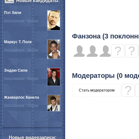
Новые кандидаты:
Пэт Хили
Иностранные
/
Актёры
Фанзона (3 поклонн
Маркус Т. Полк
?
?
Иностранные
/
Актёры
Эндрю Сили
Модераторы (0 мод
Иностранные
/
Актёры
?
Стать модератором
Жанкарлос Канела
Иностранные
/
Актёры
Новые видеозаписи: