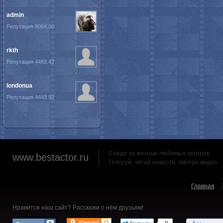
admin
Репутация 9064.00
rkth
Репутация 4483.42
londonua
Репутация 4443.92
Следи за жизнью любимых актеров
www.bestactor.ru
Голосуй, читай новости, смотри видео
Главная
Нравится наш сайт? Расскажи о нём друзьям!