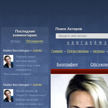
Поиск Актеров
Последние
комментарии:
Актёры
Обсуждения
А
Б
В
Г
Д
Е
Ё
Ж
З
Майкл Фассбендер
>
Juliette
Главная
→
Отечественные
→
Актрисы
"Райское озеро"
жестокий фильм
Биография
Обсужде
конечно. Еще с ним
понравились
"Бесславные ублюдки"...
Майкл Фассбендер
>
Juliette
Честно говоря, до
"Людей Х: Первый класс"
Майкла как актера
вообще не знала. Да и