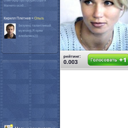
спин-офф про профессора и
Магнито особ...
Кирилл Плетнев
>
Oльга
Безумно талантливый
мужчина.Я прям
влюбилась)))
рейтинг:
0.003