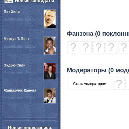
Новые кандидаты:
Пэт Хили
Иностранные
/
Актёры
Фанзона (0 поклонн
Маркус Т. Полк
?
?
?
?
?
Иностранные
/
Актёры
Эндрю Сили
Модераторы (0 мод
Иностранные
/
Актёры
?
Стать модератором
Жанкарлос Канела
Иностранные
/
Актёры
Новые видеозаписи: