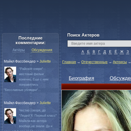
Поиск Актеров
Последние
комментарии:
Актёры
Обсуждения
А
Б
В
Г
Д
Е
Ё
Ж
З
Майкл Фассбендер
>
Juliette
Главная
→
Отечественные
→
Актрисы
"Райское озеро"
жестокий фильм
Биография
Обсужде
конечно. Еще с ним
понравились
"Бесславные ублюдки"...
Майкл Фассбендер
>
Juliette
Честно говоря, до
"Людей Х: Первый класс"
Майкла как актера
вообще не знала. Да и