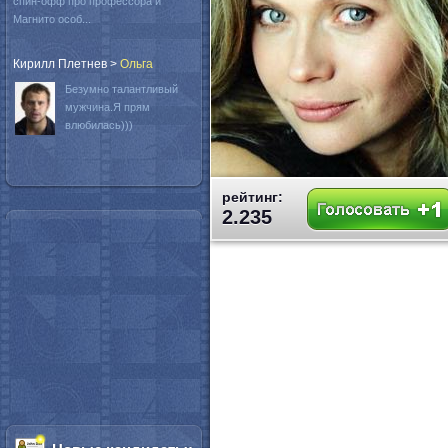
спин-офф про профессора и
Магнито особ...
Кирилл Плетнев
>
Oльга
Безумно талантливый
мужчина.Я прям
влюбилась)))
рейтинг:
2.235