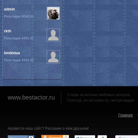
admin
Репутация 9064.00
rkth
Репутация 4483.42
londonua
Репутация 4443.92
Следи за жизнью любимых актеров
www.bestactor.ru
Голосуй, читай новости, смотри видео
Главная
Нравится наш сайт? Расскажи о нём друзьям!