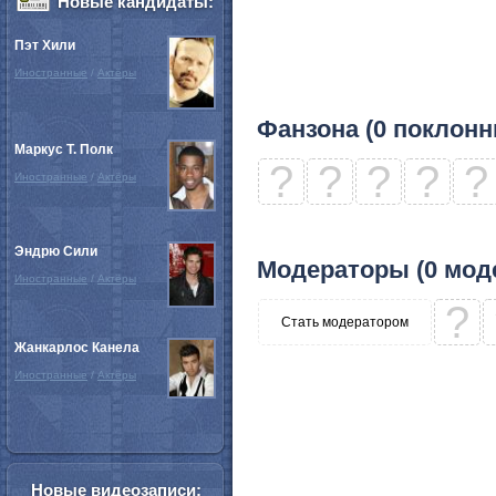
Новые кандидаты:
Пэт Хили
Иностранные
/
Актёры
Фанзона (0 поклонн
Маркус Т. Полк
?
?
?
?
?
Иностранные
/
Актёры
Эндрю Сили
Модераторы (0 мод
Иностранные
/
Актёры
?
Стать модератором
Жанкарлос Канела
Иностранные
/
Актёры
Новые видеозаписи: