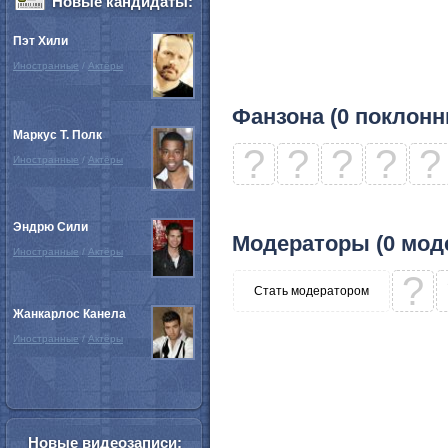
Новые кандидаты:
Пэт Хили
Иностранные
/
Актёры
Фанзона (0 поклонн
Маркус Т. Полк
?
?
?
?
?
Иностранные
/
Актёры
Эндрю Сили
Модераторы (0 мод
Иностранные
/
Актёры
?
Стать модератором
Жанкарлос Канела
Иностранные
/
Актёры
Новые видеозаписи: