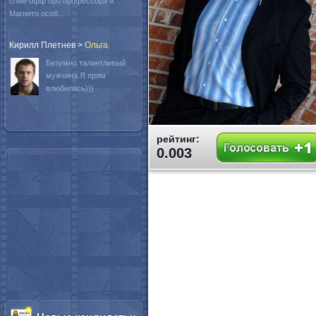
спин-офф про профессора и
Магнито особ...
Кирилл Плетнев
>
Oльга
Безумно талантливый
мужчина.Я прям
влюбилась)))
рейтинг:
0.003