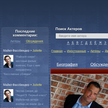
Поиск Актеров
Последние
комментарии:
Актёры
Обсуждения
А
Б
В
Г
Д
Е
Ё
Ж
З
Майкл Фассбендер
>
Juliette
Главная
→
Иностранные
→
Актёры
→
Д
"Райское озеро"
жестокий фильм
Биография
Обсужде
конечно. Еще с ним
понравились
"Бесславные ублюдки"...
Майкл Фассбендер
>
Juliette
Честно говоря, до
"Людей Х: Первый класс"
Майкла как актера
вообще не знала. Да и