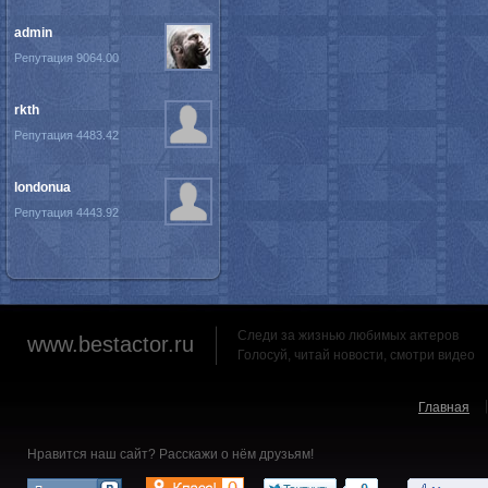
admin
Репутация 9064.00
rkth
Репутация 4483.42
londonua
Репутация 4443.92
Следи за жизнью любимых актеров
www.bestactor.ru
Голосуй, читай новости, смотри видео
Главная
Нравится наш сайт? Расскажи о нём друзьям!