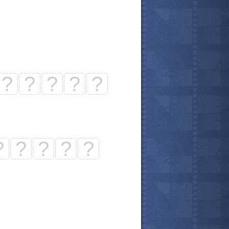
?
?
?
?
?
?
?
?
?
?