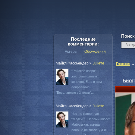
Поиск
Последние
комментарии:
Актёры
Обсуждения
Майкл Фассбендер
>
Juliette
Главная
"Райское озеро"
жестокий фильм
Биог
конечно. Еще с ним
понравились
"Бесславные ублюдки"...
Майкл Фассбендер
>
Juliette
Честно говоря, до
"Людей Х: Первый класс"
Майкла как актера
вообще не знала. Да и