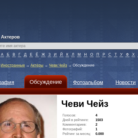
 Актеров
А
Б
В
Г
Д
Е
Ё
Ж
З
И
Й
К
Л
М
Н
О
П
Р
С
Т
У
Ф
Х
→
Иностранные
→
Актёры
→
Чеви Чейз
→
Обсуждение
Обсуждение
рафия
Фотоальбом
Новости
Чеви Чейз
Голосов:
4
Дней в рейтинге:
1503
Комментариев:
2
Фотографий:
1
Рейтинг за месяц:
0.000