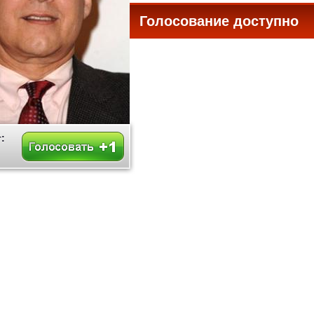
Голосование доступно
все
: