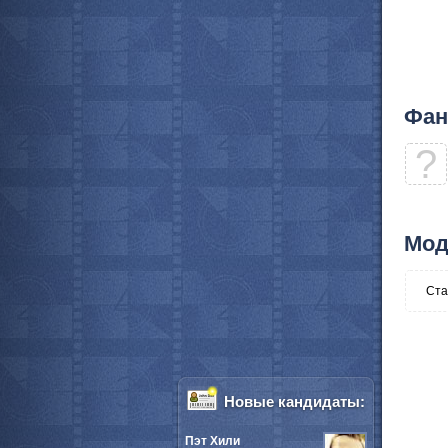
Фан
?
Мод
Ста
Новые кандидаты:
Пэт Хили