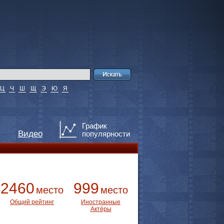
Ц
Ч
Ш
Щ
Э
Ю
Я
График
Видео
популярности
2460
999
место
место
Общий рейтинг
Иностранные
Актёры