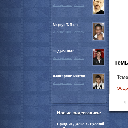
Иностранные
/
Актёры
Маркус Т. Полк
Иностранные
/
Актёры
Эндрю Сили
Иностранные
/
Актёры
Темы
Жанкарлос Канела
Тема
Иностранные
/
Актёры
Обще
Чт
Новые видеозаписи:
Бриджит Джонс 3 - Русский