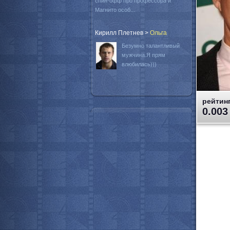
спин-офф про профессора и
Магнито особ...
Кирилл Плетнев
>
Oльга
Безумно талантливый
мужчина.Я прям
влюбилась)))
рейтинг
0.003