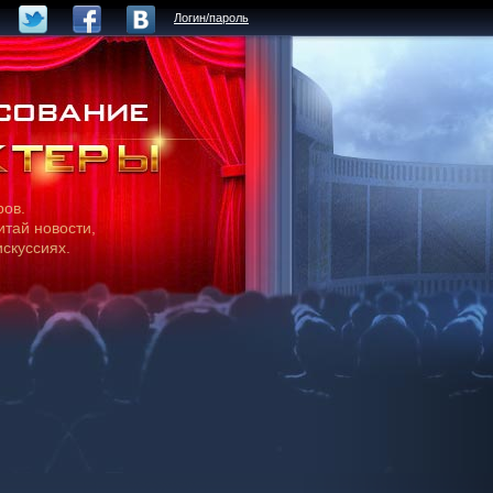
Логин/пароль
ров.
итай новости,
искуссиях.