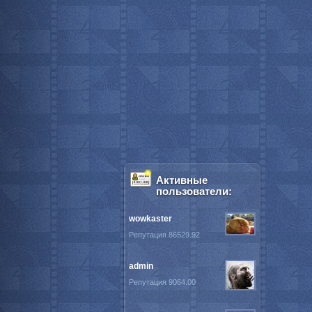
Активные
пользователи:
wowkaster
Репутация 86529.92
admin
Репутация 9064.00