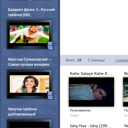
Бриджит Джонс 3 - Русский
трейлер (HD)
Ярослав Сумишевский ---
Всего :
28
Страницы:
«
перва
Самая лучшая женщина
Kahe Sataye Kahe Ko Rulaye - Qayamat Se Qayamat Tak
Липучка трейлер
Пользователь:
По
дублированный
Guest
Gu
Ishq Hua - Ishq (1997)(HD)720P