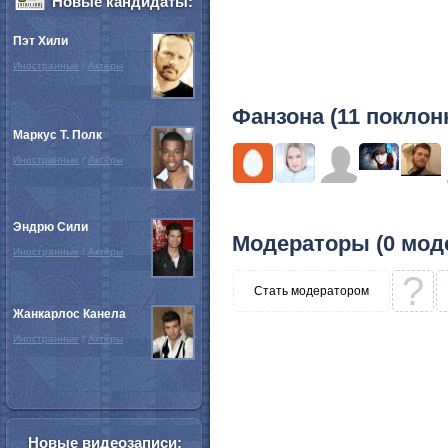
Новые кандидаты:
Пэт Хили
Иностранные
/
Актёры
Фанзона (11 поклон
Маркус Т. Полк
Иностранные
/
Актёры
Эндрю Сили
Модераторы (0 мод
Иностранные
/
Актёры
?
Стать модератором
Жанкарлос Канела
Иностранные
/
Актёры
Новые видеозаписи: