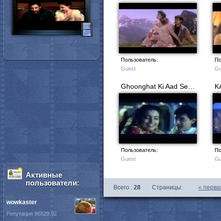
Пользователь:
По
Guest
Gu
Ghoonghat Ki Aad Se - Hum Hain Rahi Pyar Ke (1993) Full Song
K
Пользователь:
По
Guest
Gu
Активные
пользователи:
Всего :
28
Страницы:
«
перва
wowkaster
Репутация 86529.92