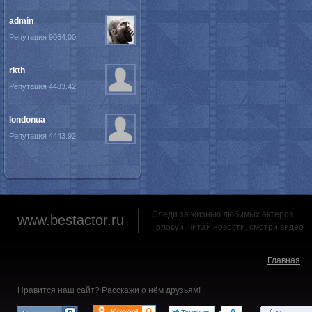
admin
Репутация 9064.00
rkth
Репутация 4483.42
londonua
Репутация 4443.92
Следи за жизнью любимых актеров
www.bestactor.ru
Голосуй, читай новости, смотри видео
Главная
Нравится наш сайт? Расскажи о нём друзьям!