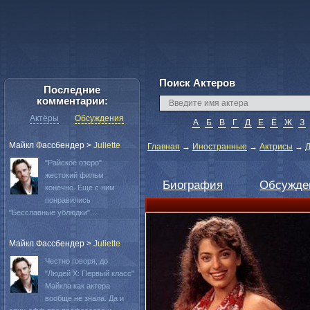
Поиск Актеров
Последние
комментарии:
Актёры
Обсуждения
А
Б
В
Г
Д
Е
Ё
Ж
З
Майкл Фассбендер
>
Juliette
Главная
→
Иностранные
→
Актрисы
→
Д
"Райское озеро"
жестокий фильм
Биография
Обсужде
конечно. Еще с ним
понравились
"Бесславные ублюдки"...
Майкл Фассбендер
>
Juliette
Честно говоря, до
"Людей Х: Первый класс"
Майкла как актера
вообще не знала. Да и