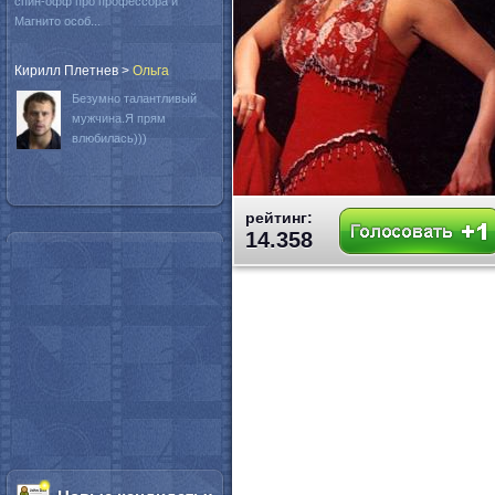
спин-офф про профессора и
Магнито особ...
Кирилл Плетнев
>
Oльга
Безумно талантливый
мужчина.Я прям
влюбилась)))
рейтинг:
14.358