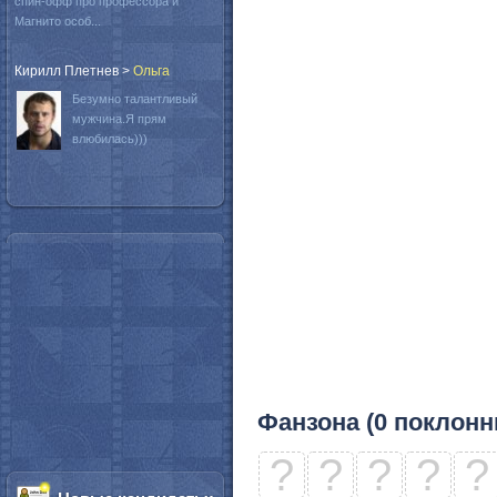
спин-офф про профессора и
Магнито особ...
Кирилл Плетнев
>
Oльга
Безумно талантливый
мужчина.Я прям
влюбилась)))
Фанзона (0 поклонн
?
?
?
?
?