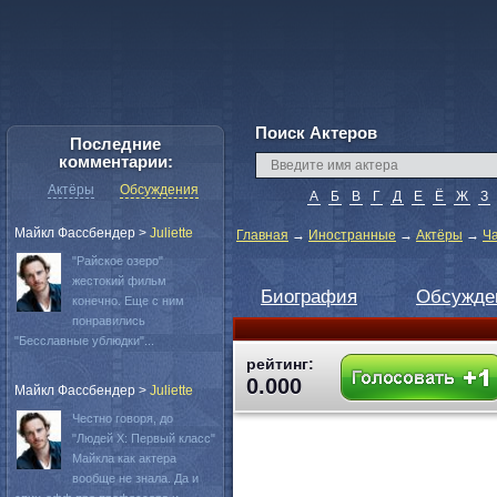
Поиск Актеров
Последние
комментарии:
Актёры
Обсуждения
А
Б
В
Г
Д
Е
Ё
Ж
З
Майкл Фассбендер
>
Juliette
Главная
→
Иностранные
→
Актёры
→
Ча
"Райское озеро"
жестокий фильм
Биография
Обсужде
конечно. Еще с ним
понравились
"Бесславные ублюдки"...
рейтинг:
0.000
Майкл Фассбендер
>
Juliette
Честно говоря, до
"Людей Х: Первый класс"
Майкла как актера
вообще не знала. Да и