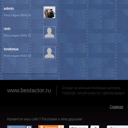
admin
Репутация 9064.00
rkth
Репутация 4483.42
londonua
Репутация 4443.92
Следи за жизнью любимых актеров
www.bestactor.ru
Голосуй, читай новости, смотри видео
Главная
Нравится наш сайт? Расскажи о нём друзьям!