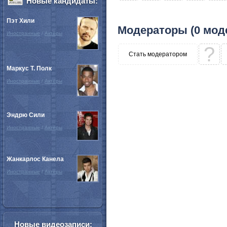
Новые кандидаты:
Пэт Хили
Модераторы (0 мод
Иностранные
/
Актёры
?
Стать модератором
Маркус Т. Полк
Иностранные
/
Актёры
Эндрю Сили
Иностранные
/
Актёры
Жанкарлос Канела
Иностранные
/
Актёры
Новые видеозаписи: