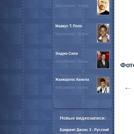
Иностранные
/
Актёры
Маркус Т. Полк
Иностранные
/
Актёры
Эндрю Сили
Иностранные
/
Актёры
Фот
Жанкарлос Канела
←
Иностранные
/
Актёры
Новые видеозаписи:
Бриджит Джонс 3 - Русский