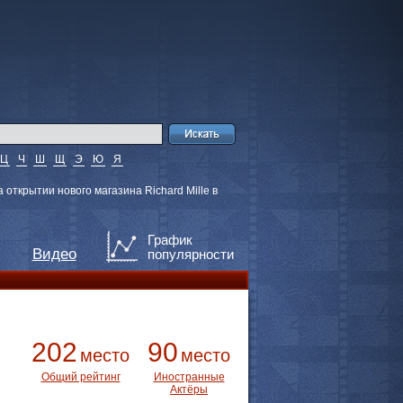
Ц
Ч
Ш
Щ
Э
Ю
Я
открытии нового магазина Richard Mille в
График
Видео
популярности
202
90
место
место
Общий рейтинг
Иностранные
Актёры