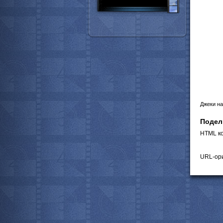
Джеки на
Подел
HTML ко
URL-ори