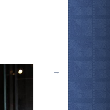
→
все актёры