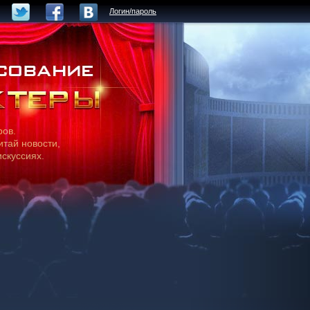
Логин/пароль
ров.
итай новости,
искуссиях.