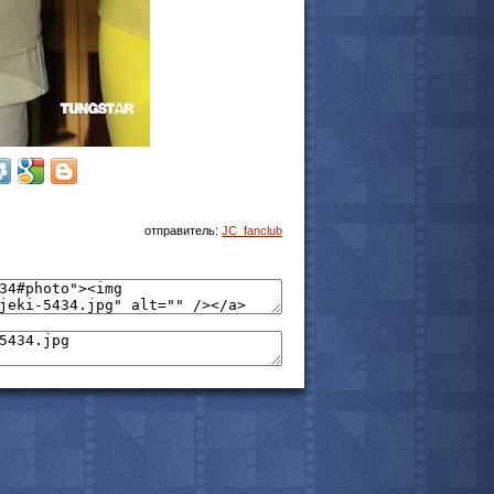
мотреть всё
отправитель:
JC_fanclub