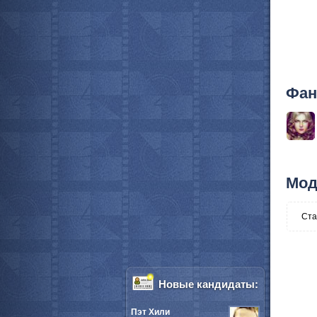
Фан
Мод
Ста
Новые кандидаты:
Пэт Хили