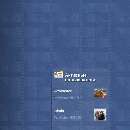
Активные
пользователи:
wowkaster
Репутация 86529.92
admin
Репутация 9064.00