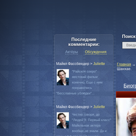
Поиск
Последние
комментарии:
Актёры
Обсуждения
Майкл Фассбендер
>
Juliette
Главная
Шанхае.
"Райское озеро"
жестокий фильм
конечно. Еще с ним
Биог
понравились
"Бесславные ублюдки"...
Майкл Фассбендер
>
Juliette
Честно говоря, до
"Людей Х: Первый класс"
Майкла как актера
вообще не знала. Да и