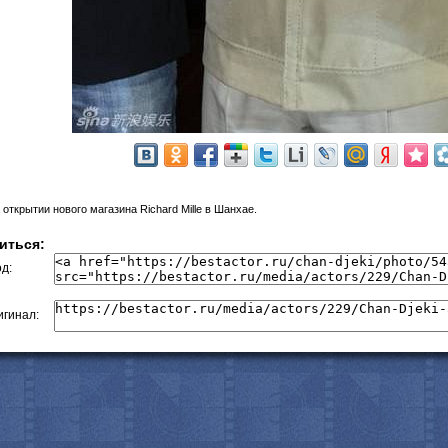
с
 открытии нового магазина Richard Mille в Шанхае.
иться:
д:
гинал: