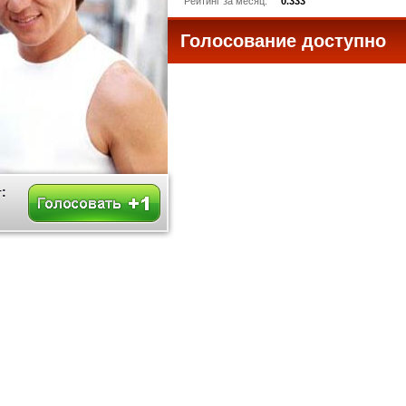
Рейтинг за месяц:
0.333
Голосование доступно
все
: