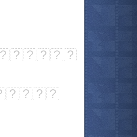
?
?
?
?
?
?
?
?
?
?
?