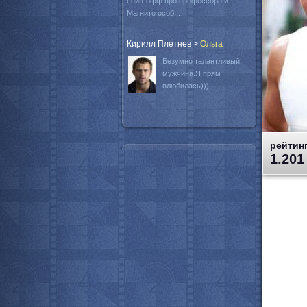
спин-офф про профессора и
Магнито особ...
Кирилл Плетнев
>
Oльга
Безумно талантливый
мужчина.Я прям
влюбилась)))
рейтинг
1.201