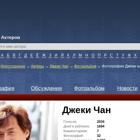
 Актеров
А
Б
В
Г
Д
Е
Ё
Ж
З
И
Й
К
Л
М
Н
О
П
Р
С
Т
У
Ф
Х
→
Иностранные
→
Актёры
→
Джеки Чан
→
Фотоальбом
→
Фотография Джеки на 
рафия
Обсуждение
Фотоальбом
Новости
Джеки Чан
Голосов:
2034
Дней в рейтинге:
1694
Комментариев:
7
Фотографий:
32