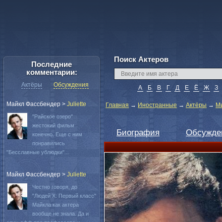
Поиск Актеров
Последние
комментарии:
Актёры
Обсуждения
А
Б
В
Г
Д
Е
Ё
Ж
З
Майкл Фассбендер
>
Juliette
Главная
→
Иностранные
→
Актёры
→
М
"Райское озеро"
жестокий фильм
Биография
Обсужде
конечно. Еще с ним
понравились
"Бесславные ублюдки"...
Майкл Фассбендер
>
Juliette
Честно говоря, до
"Людей Х: Первый класс"
Майкла как актера
вообще не знала. Да и