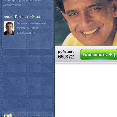
спин-офф про профессора и
Магнито особ...
Кирилл Плетнев
>
Oльга
Безумно талантливый
мужчина.Я прям
влюбилась)))
рейтинг:
66.372