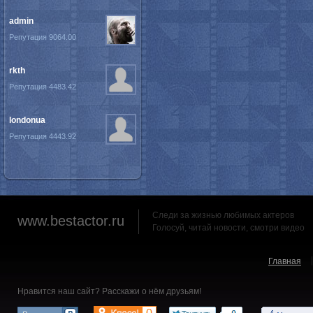
admin
Репутация 9064.00
rkth
Репутация 4483.42
londonua
Репутация 4443.92
Следи за жизнью любимых актеров
www.bestactor.ru
Голосуй, читай новости, смотри видео
Главная
Нравится наш сайт? Расскажи о нём друзьям!