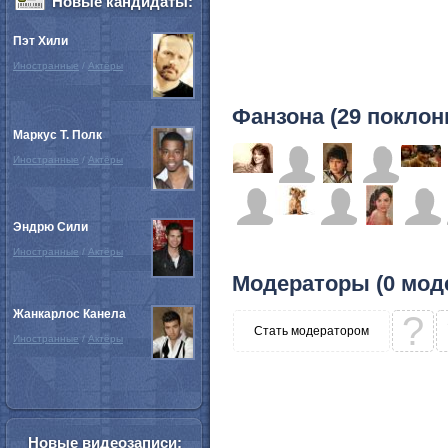
Новые кандидаты:
Пэт Хили
Иностранные
/
Актёры
Фанзона (29 поклон
Маркус Т. Полк
Иностранные
/
Актёры
Эндрю Сили
Иностранные
/
Актёры
Модераторы (0 мод
Жанкарлос Канела
?
Стать модератором
Иностранные
/
Актёры
Новые видеозаписи: