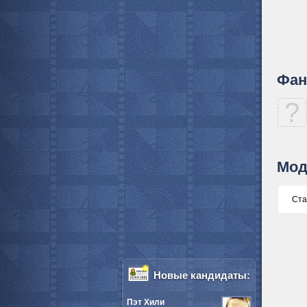
Фан
?
Мод
Ста
Новые кандидаты:
Пэт Хили