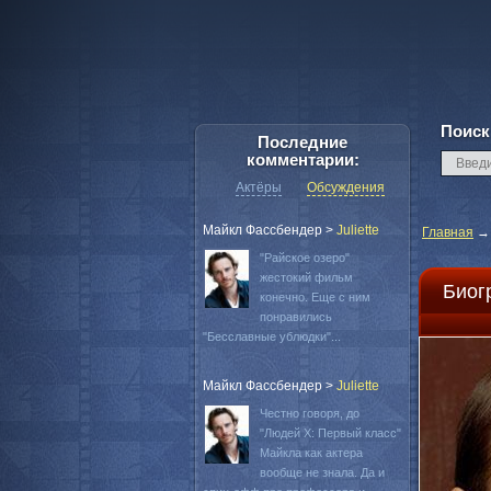
Поиск
Последние
комментарии:
Актёры
Обсуждения
Майкл Фассбендер
>
Juliette
Главная
"Райское озеро"
жестокий фильм
Биог
конечно. Еще с ним
понравились
"Бесславные ублюдки"...
Майкл Фассбендер
>
Juliette
Честно говоря, до
"Людей Х: Первый класс"
Майкла как актера
вообще не знала. Да и