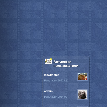
Активные
пользователи:
wowkaster
Репутация 86529.92
admin
Репутация 9064.00