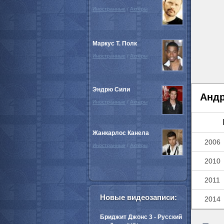
Иностранные
/
Актёры
Маркус Т. Полк
Иностранные
/
Актёры
Эндрю Сили
Андр
Иностранные
/
Актёры
Жанкарлос Канела
2006
Иностранные
/
Актёры
2010
2011
Новые видеозаписи:
2014
Бриджит Джонс 3 - Русский