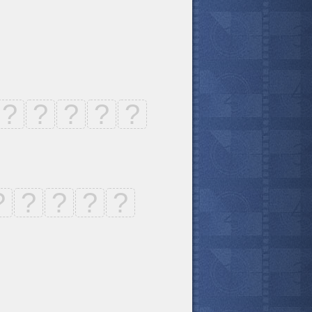
?
?
?
?
?
?
?
?
?
?