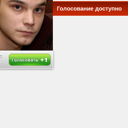
Голосование доступно
все
: