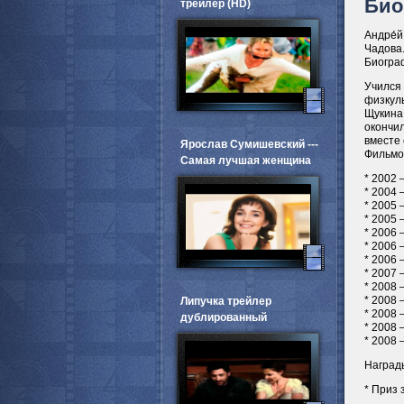
Био
трейлер (HD)
Андре́й
Чадова
Биогра
Учился
физкуль
Щукина
окончил
вместе 
Ярослав Сумишевский ---
Фильмо
Самая лучшая женщина
* 2002
* 2004
* 2005
* 2005
* 2006
* 2006
* 2006
* 2007
* 2008
* 2008
Липучка трейлер
* 2008
дублированный
* 2008
* 2008
Наград
* Приз 