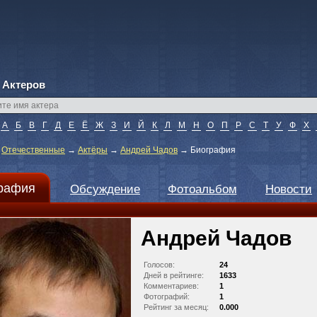
 Актеров
А
Б
В
Г
Д
Е
Ё
Ж
З
И
Й
К
Л
М
Н
О
П
Р
С
Т
У
Ф
Х
→
Отечественные
→
Актёры
→
Андрей Чадов
→
Биография
рафия
Обсуждение
Фотоальбом
Новости
Андрей Чадов
Голосов:
24
Дней в рейтинге:
1633
Комментариев:
1
Фотографий:
1
Рейтинг за месяц:
0.000