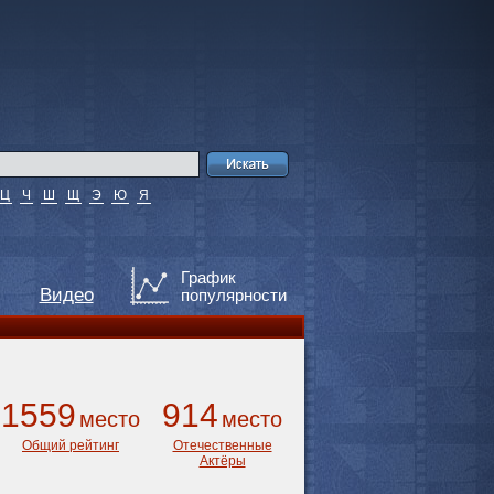
Ц
Ч
Ш
Щ
Э
Ю
Я
График
Видео
популярности
1559
914
место
место
Общий рейтинг
Отечественные
Актёры