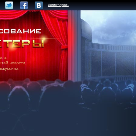
Логин/пароль
ров.
итай новости,
искуссиях.