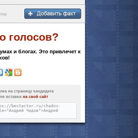
опку
мотреть всё
о голосов?
умах и блогах. Это привлечет к
ков!
лка на страницу кандидата
ля вставки
на свой сайт