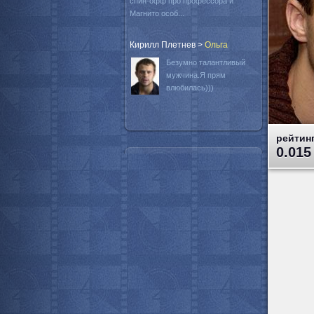
спин-офф про профессора и
Магнито особ...
Кирилл Плетнев
>
Oльга
Безумно талантливый
мужчина.Я прям
влюбилась)))
рейтинг
0.015