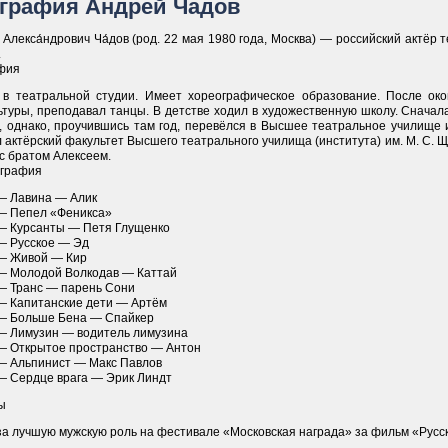
графия Андрей Чадов
 Алекса́ндрович Ча́дов (род. 22 мая 1980 года, Москва) — российский актёр 
.
фия
 в театральной студии. Имеет хореографическое образование. После ок
туры, преподавал танцы. В детстве ходил в художественную школу. Сначала
, однако, проучившись там год, перевёлся в Высшее театральное училище 
 актёрский факультет Высшего театрального училища (института) им. М. С. 
с братом Алексеем.
графия
 — Лавина — Алик
 — Пепел «Феникса»
 — Курсанты — Петя Глущенко
 — Русское — Эд
 — Живой — Кир
 — Молодой Волкодав — Каттай
 — Транс — парень Сони
 — Капитанские дети — Артём
 — Больше Бена — Спайкер
 — Лимузин — водитель лимузина
 — Открытое пространство — Антон
 — Альпинист — Макс Павлов
 — Сердце врага — Эрик Линдт
ы
за лучшую мужскую роль на фестивале «Московская награда» за фильм «Русс