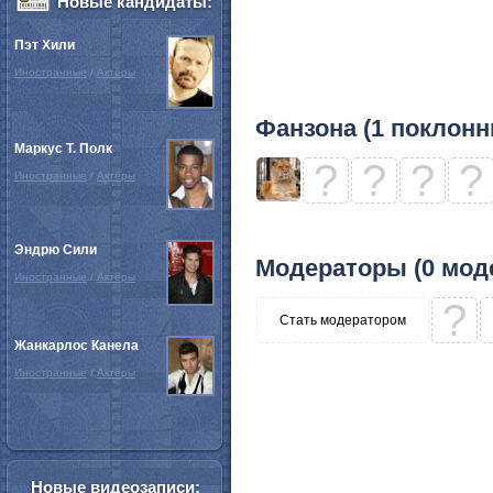
Новые кандидаты:
Пэт Хили
Иностранные
/
Актёры
Фанзона (1 поклонн
Маркус Т. Полк
?
?
?
?
Иностранные
/
Актёры
Эндрю Сили
Модераторы (0 мод
Иностранные
/
Актёры
?
Стать модератором
Жанкарлос Канела
Иностранные
/
Актёры
Новые видеозаписи: