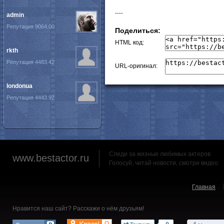
----
admin
Репутация 9064.00
Поделиться:
HTML код:
rkth
Репутация 4483.42
URL-оригинал:
londonua
Репутация 4443.92
Следи за жизнью любимых актеров
www.bestactor.ru
Голосуй, читай новости, смотри видео
Главная
Нравится наш сайт? Расскажи о нём друзьям!