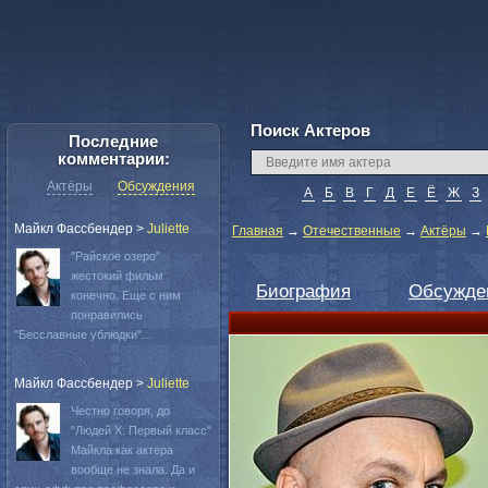
Поиск Актеров
Последние
комментарии:
Актёры
Обсуждения
А
Б
В
Г
Д
Е
Ё
Ж
З
Майкл Фассбендер
>
Juliette
Главная
→
Отечественные
→
Актёры
→
"Райское озеро"
жестокий фильм
Биография
Обсужде
конечно. Еще с ним
понравились
"Бесславные ублюдки"...
Майкл Фассбендер
>
Juliette
Честно говоря, до
"Людей Х: Первый класс"
Майкла как актера
вообще не знала. Да и