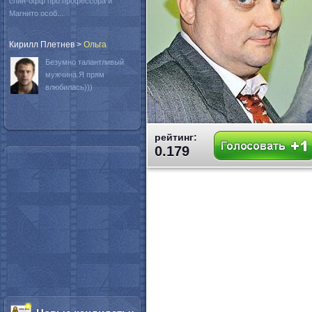
спин-офф про профессора и
Магнито особ...
Кирилл Плетнев
>
Oльга
Безумно талантливый
мужчина.Я прям
влюбилась)))
рейтинг:
0.179