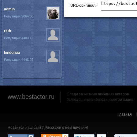
URL-оригинал:
admin
Репутация 9064.00
rkth
Репутация 4483.42
londonua
Репутация 4443.92
Следи за жизнью любимых актеров
www.bestactor.ru
Голосуй, читай новости, смотри видео
Главная
Нравится наш сайт? Расскажи о нём друзьям!