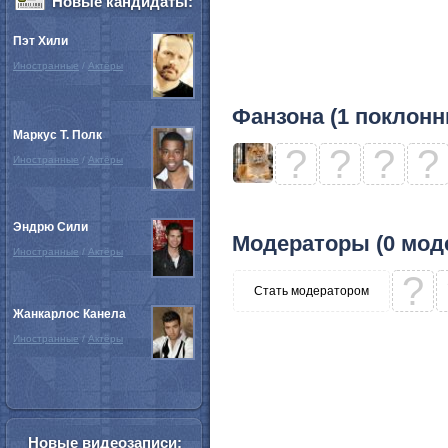
Новые кандидаты:
Пэт Хили
Иностранные
/
Актёры
Фанзона (1 поклонн
Маркус Т. Полк
?
?
?
?
Иностранные
/
Актёры
Эндрю Сили
Модераторы (0 мод
Иностранные
/
Актёры
?
Стать модератором
Жанкарлос Канела
Иностранные
/
Актёры
Новые видеозаписи: