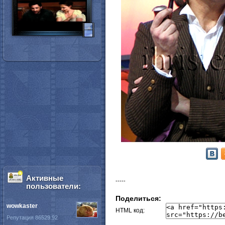
Активные
-----
пользователи:
Поделиться:
wowkaster
HTML код:
Репутация 86529.92