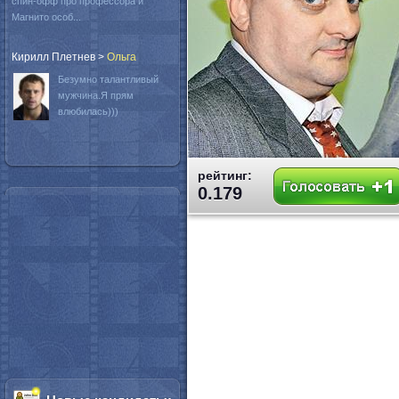
спин-офф про профессора и
Магнито особ...
Кирилл Плетнев
>
Oльга
Безумно талантливый
мужчина.Я прям
влюбилась)))
рейтинг:
0.179