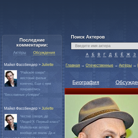
Поиск Актеров
Последние
комментарии:
Актёры
Обсуждения
А
Б
В
Г
Д
Е
Ё
Ж
З
Майкл Фассбендер
>
Juliette
Главная
→
Отечественные
→
Актёры
→
"Райское озеро"
жестокий фильм
Биография
Обсужде
конечно. Еще с ним
понравились
"Бесславные ублюдки"...
Майкл Фассбендер
>
Juliette
Честно говоря, до
"Людей Х: Первый класс"
Майкла как актера
вообще не знала. Да и