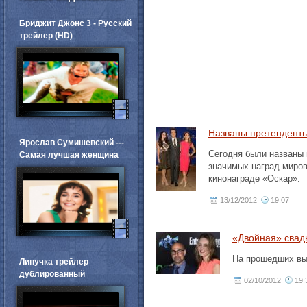
Бриджит Джонс 3 - Русский
трейлер (HD)
Названы претенденты
Ярослав Сумишевский ---
Сегодня были названы 
Самая лучшая женщина
значимых наград миров
кинонаграде «Оскар».
13/12/2012
19:07
«Двойная» свад
На прошедших вы
Липучка трейлер
дублированный
02/10/2012
19: