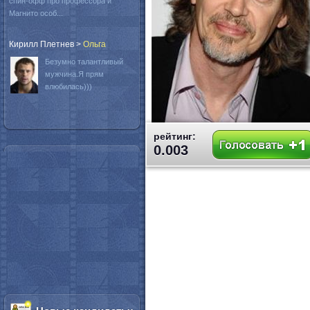
спин-офф про профессора и
Магнито особ...
Кирилл Плетнев
>
Oльга
Безумно талантливый
мужчина.Я прям
влюбилась)))
рейтинг:
0.003