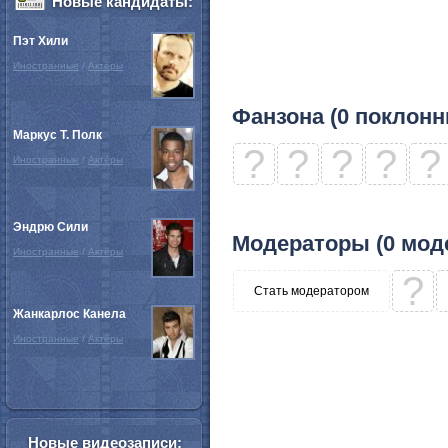
Новые кандидаты:
Пэт Хили
Иностранные
/
Актёры
Фанзона (0 поклонн
Маркус Т. Полк
?
?
?
?
?
Иностранные
/
Актёры
Эндрю Сили
Модераторы (0 мод
Иностранные
/
Актёры
?
Стать модератором
Жанкарлос Канела
Иностранные
/
Актёры
Новые видеозаписи: