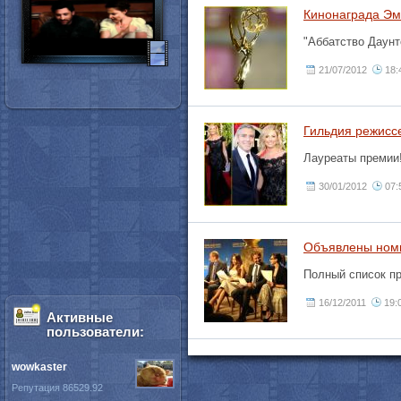
Кинонаграда Эм
"Аббатство Даунт
21/07/2012
18:
Гильдия режисс
Лауреаты премии
30/01/2012
07:
Объявлены номи
Полный список пр
16/12/2011
19:
Активные
пользователи:
wowkaster
Репутация 86529.92