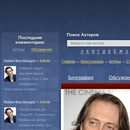
Поиск Актеров
Последние
комментарии:
Актёры
Обсуждения
А
Б
В
Г
Д
Е
Ё
Ж
З
Майкл Фассбендер
>
Juliette
Главная
→
Иностранные
→
Актёры
→
С
"Райское озеро"
жестокий фильм
Биография
Обсужде
конечно. Еще с ним
понравились
"Бесславные ублюдки"...
Майкл Фассбендер
>
Juliette
Честно говоря, до
"Людей Х: Первый класс"
Майкла как актера
вообще не знала. Да и