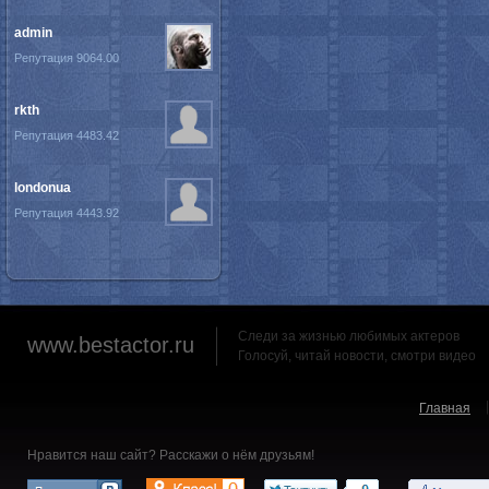
admin
Репутация 9064.00
rkth
Репутация 4483.42
londonua
Репутация 4443.92
Следи за жизнью любимых актеров
www.bestactor.ru
Голосуй, читай новости, смотри видео
Главная
Нравится наш сайт? Расскажи о нём друзьям!