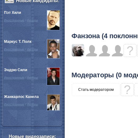
Новые кандидаты:
Пэт Хили
Иностранные
/
Актёры
Фанзона (4 поклонн
Маркус Т. Полк
?
Иностранные
/
Актёры
Эндрю Сили
Модераторы (0 мод
Иностранные
/
Актёры
?
Стать модератором
Жанкарлос Канела
Иностранные
/
Актёры
Новые видеозаписи: