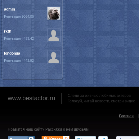
admin
Репутация 9064.00
rkth
Репутация 4483.42
londonua
Репутация 4443.92
Следи за жизнью любимых актеров
www.bestactor.ru
Голосуй, читай новости, смотри видео
Главная
Нравится наш сайт? Расскажи о нём друзьям!