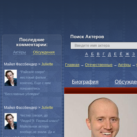
Поиск Актеров
Последние
комментарии:
Актёры
Обсуждения
А
Б
В
Г
Д
Е
Ё
Ж
З
Майкл Фассбендер
>
Juliette
Главная
→
Отечественные
→
Актёры
→
"Райское озеро"
жестокий фильм
Биография
Обсужде
конечно. Еще с ним
понравились
"Бесславные ублюдки"...
Майкл Фассбендер
>
Juliette
Честно говоря, до
"Людей Х: Первый класс"
Майкла как актера
вообще не знала. Да и