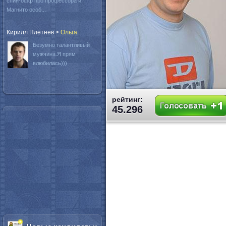
спин-офф про профессора и
Магнито особ...
Кирилл Плетнев
>
Oльга
Безумно талантливый
мужчина.Я прям
влюбилась)))
рейтинг:
45.296