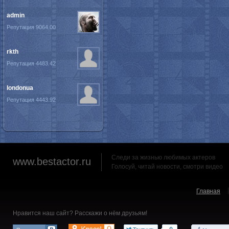
admin
Репутация 9064.00
rkth
Репутация 4483.42
londonua
Репутация 4443.92
Следи за жизнью любимых актеров
www.bestactor.ru
Голосуй, читай новости, смотри видео
Главная
Нравится наш сайт? Расскажи о нём друзьям!