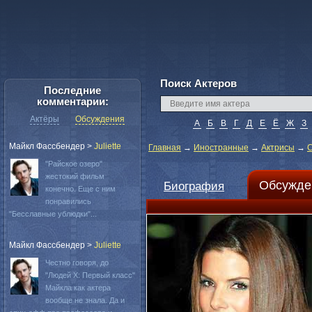
Поиск Актеров
Последние
комментарии:
Актёры
Обсуждения
А
Б
В
Г
Д
Е
Ё
Ж
З
Майкл Фассбендер
>
Juliette
Главная
→
Иностранные
→
Актрисы
→
С
"Райское озеро"
жестокий фильм
Обсужде
Биография
конечно. Еще с ним
понравились
"Бесславные ублюдки"...
Майкл Фассбендер
>
Juliette
Честно говоря, до
"Людей Х: Первый класс"
Майкла как актера
вообще не знала. Да и