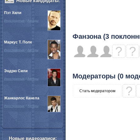
Новые кандидаты:
Пэт Хили
Иностранные
/
Актёры
Фанзона (3 поклонн
Маркус Т. Полк
?
?
Иностранные
/
Актёры
Эндрю Сили
Модераторы (0 мод
Иностранные
/
Актёры
?
Стать модератором
Жанкарлос Канела
Иностранные
/
Актёры
Новые видеозаписи: