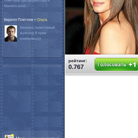
спин-офф про профессора и
Магнито особ...
Кирилл Плетнев
>
Oльга
Безумно талантливый
мужчина.Я прям
влюбилась)))
рейтинг:
0.767