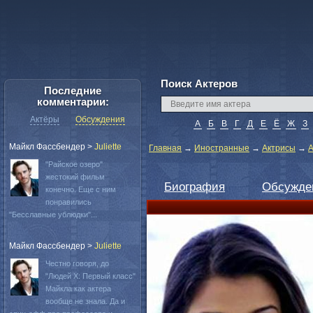
Поиск Актеров
Последние
комментарии:
Актёры
Обсуждения
А
Б
В
Г
Д
Е
Ё
Ж
З
Майкл Фассбендер
>
Juliette
Главная
→
Иностранные
→
Актрисы
→
А
"Райское озеро"
жестокий фильм
Биография
Обсужде
конечно. Еще с ним
понравились
"Бесславные ублюдки"...
Майкл Фассбендер
>
Juliette
Честно говоря, до
"Людей Х: Первый класс"
Майкла как актера
вообще не знала. Да и