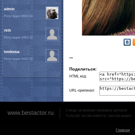
admin
Репутация 9064.00
rkth
Репутация 4483.42
londonua
***
Репутация 4443.92
Поделиться:
HTML код:
URL-оригинал:
Следи за жизнью любимых актеров
www.bestactor.ru
Голосуй, читай новости, смотри видео
Главная