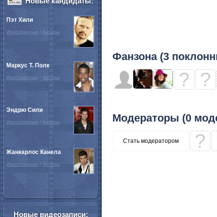
Новые кандидаты:
Пэт Хили
Иностранные
/
Актёры
Фанзона (3 поклонн
Маркус Т. Полк
?
?
Иностранные
/
Актёры
Эндрю Сили
Модераторы (0 мод
Иностранные
/
Актёры
?
Стать модератором
Жанкарлос Канела
Иностранные
/
Актёры
Новые видеозаписи: