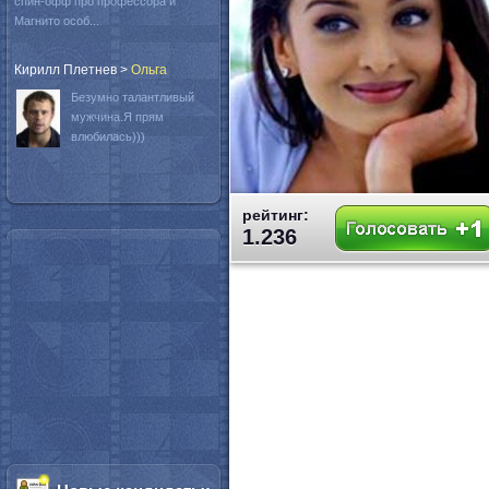
спин-офф про профессора и
Магнито особ...
Кирилл Плетнев
>
Oльга
Безумно талантливый
мужчина.Я прям
влюбилась)))
рейтинг:
1.236