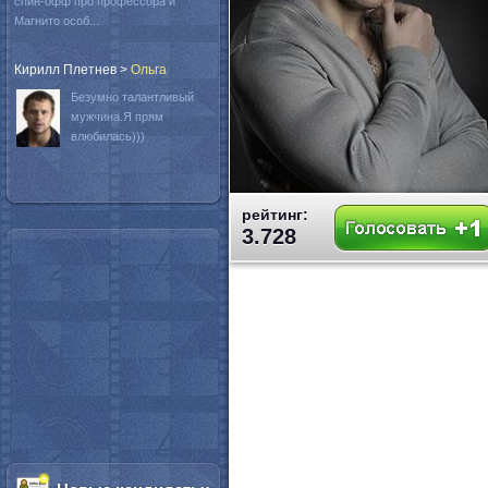
спин-офф про профессора и
Магнито особ...
Кирилл Плетнев
>
Oльга
Безумно талантливый
мужчина.Я прям
влюбилась)))
рейтинг:
3.728