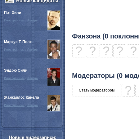
Новые кандидаты:
Пэт Хили
Иностранные
/
Актёры
Фанзона (0 поклонн
Маркус Т. Полк
?
?
?
?
?
Иностранные
/
Актёры
Эндрю Сили
Модераторы (0 мод
Иностранные
/
Актёры
?
Стать модератором
Жанкарлос Канела
Иностранные
/
Актёры
Новые видеозаписи: