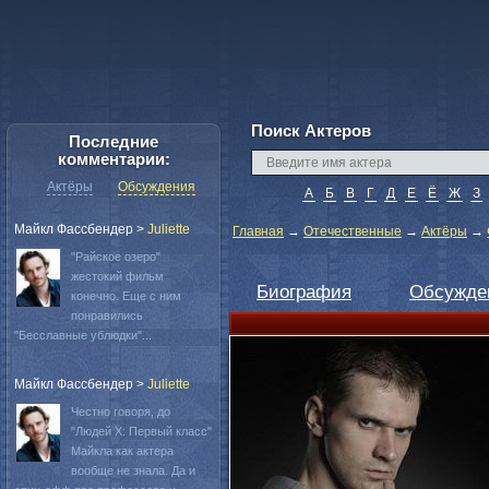
Поиск Актеров
Последние
комментарии:
Актёры
Обсуждения
А
Б
В
Г
Д
Е
Ё
Ж
З
Майкл Фассбендер
>
Juliette
Главная
→
Отечественные
→
Актёры
→
"Райское озеро"
жестокий фильм
Биография
Обсужде
конечно. Еще с ним
понравились
"Бесславные ублюдки"...
Майкл Фассбендер
>
Juliette
Честно говоря, до
"Людей Х: Первый класс"
Майкла как актера
вообще не знала. Да и