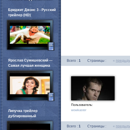
Бриджит Джонс 3 - Русский
трейлер (HD)
Ярослав Сумишевский ---
Всего :
1
Страницы :
«
предыд
Самая лучшая женщина
Пользователь:
wowkaster
Липучка трейлер
дублированный
Всего :
1
Страницы :
«
предыд