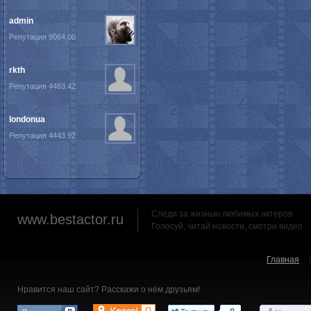
admin
Репутация 9064.00
rkth
Репутация 4483.42
londonua
Репутация 4443.92
Следи за жизнью любимых актеров
www.bestactor.ru
Голосуй, читай новости, смотри видео
Главная
Нравится наш сайт? Расскажи о нём друзьям!