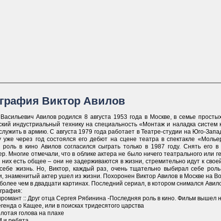
графия Виктор Авилов
 Васильевич Авилов родился 8 августа 1953 года в Москве, в семье просты
ский индустриальный технику на специальность «Монтаж и наладка систем к
лужить в армию. С августа 1979 года работает в Театре-студии на Юго-Запа
у уже через год состоялся его дебют на сцене театра в спектакле «Мольер
 роль в кино Авилов согласился сыграть только в 1987 году. Снять его 
р. Многие отмечали, что в облике актера не было ничего театрального или ге
у них есть общее – они не задерживаются в жизни, стремительно идут к свое
 себе жизнь. Но, Виктор, каждый раз, очень тщательно выбирал себе роль.
, знаменитый актер ушел из жизни. Похоронен Виктор Авилов в Москве на Во
более чем в двадцати картинах. Последний сериал, в котором снимался Авило
графия:
романт :: Друг отца Сергея Рябинина -Последняя роль в кино. Фильм вышел 
генда о Кащее, или в поисках тридесятого царства
лотая голова на плахе
M и ребята