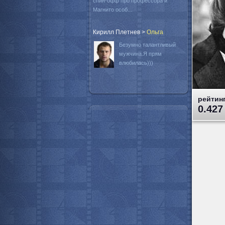
спин-офф про профессора и
Магнито особ...
Кирилл Плетнев
>
Oльга
Безумно талантливый
мужчина.Я прям
влюбилась)))
рейтинг
0.427