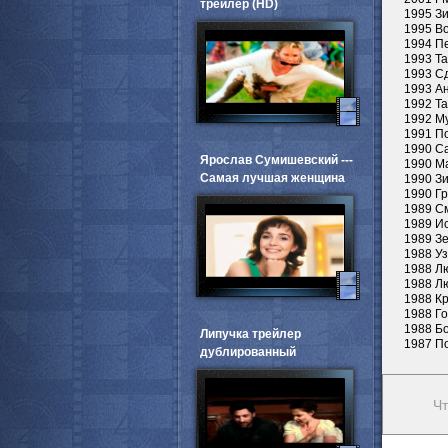
трейлер (HD)
1995 З
1995 Во
1994 П
1993 Та
1993 Сд
1993 А
1992 Т
1992 М
1991 П
1990 С
Ярослав Сумишевский ---
1990 Ма
Самая лучшая женщина
1990 З
1990 Г
1989 С
1989 Ис
1989 З
1988 У
1988 Л
1988 Л
1988 К
1988 Г
1988 Бо
Липучка трейлер
1987 П
дублированный
Чт