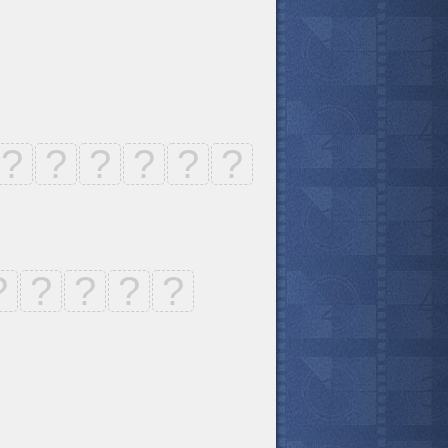
?
?
?
?
?
?
?
?
?
?
?