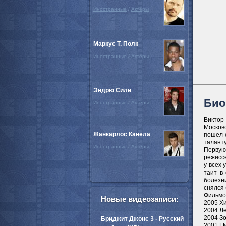
Иностранные
/
Актёры
Маркус Т. Полк
Иностранные
/
Актёры
Эндрю Сили
Био
Иностранные
/
Актёры
Виктор
Москов
Жанкарлос Канела
пошел с
талант
Иностранные
/
Актёры
Первую
режиссе
у всех 
таит в
болезни
снялся 
Фильмо
Новые видеозаписи:
2005 Хи
2004 Ле
2004 Зо
Бриджит Джонс 3 - Русский
2001 F