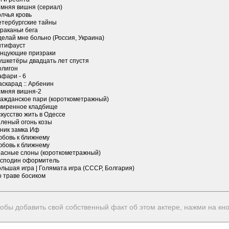
имняя вишня (сериал)
лчья кровь
етербургские тайны
раканьи бега
елай мне больно (Россия, Украина)
нтифауст
анцующие призраки
ушкетёры двадцать лет спустя
олигон
афари - 6
скарад :: Арбенин
имняя вишня-2
ражданское пари (короткометражный)
миренное кладбище
кусство жить в Одессе
еленый огонь козы
зник замка Иф
юбовь к ближнему
юбовь к ближнему
расные слоны (короткометражный)
осподин оформитель
льшая игра | Голямата игра (СССР, Болгария)
о траве босиком
обы добавить свой собственный факт об этом актере, нажми на кн