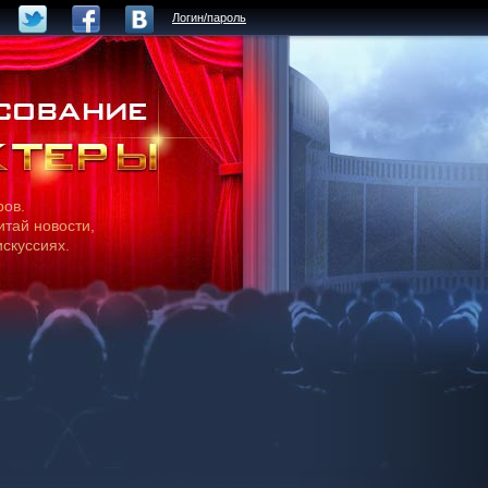
Логин/пароль
ров.
итай новости,
искуссиях.