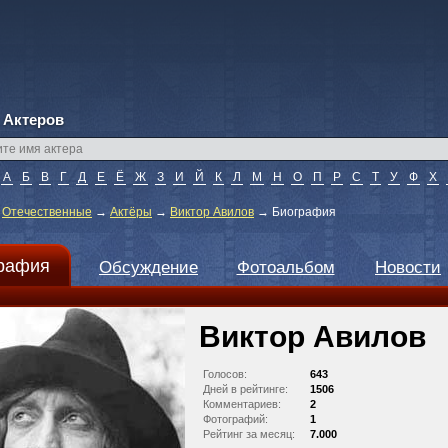
 Актеров
А
Б
В
Г
Д
Е
Ё
Ж
З
И
Й
К
Л
М
Н
О
П
Р
С
Т
У
Ф
Х
→
Отечественные
→
Актёры
→
Виктор Авилов
→
Биография
рафия
Обсуждение
Фотоальбом
Новости
Виктор Авилов
Голосов:
643
Дней в рейтинге:
1506
Комментариев:
2
Фотографий:
1
Рейтинг за месяц:
7.000