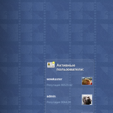
Активные
пользователи:
wowkaster
Репутация 86529.92
admin
Репутация 9064.00