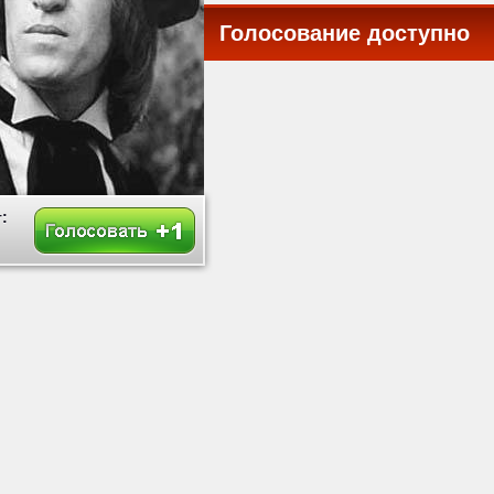
Голосование доступно
все
: