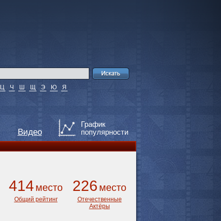
Ц
Ч
Ш
Щ
Э
Ю
Я
График
Видео
популярности
414
226
место
место
Общий рейтинг
Отечественные
Актёры