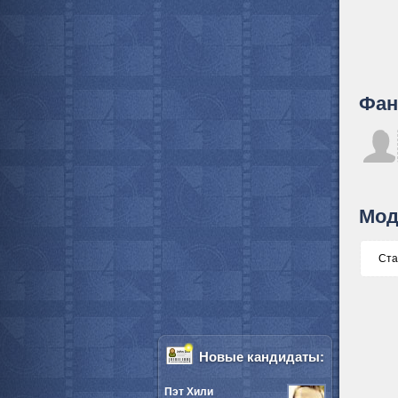
Фан
Мод
Ста
Новые кандидаты:
Пэт Хили