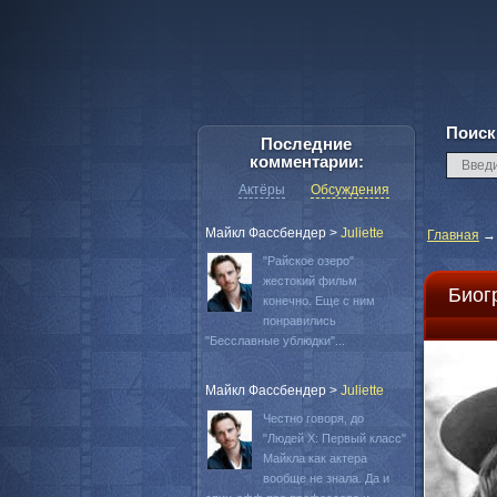
Поиск
Последние
комментарии:
Актёры
Обсуждения
Майкл Фассбендер
>
Juliette
Главная
"Райское озеро"
жестокий фильм
Биог
конечно. Еще с ним
понравились
"Бесславные ублюдки"...
Майкл Фассбендер
>
Juliette
Честно говоря, до
"Людей Х: Первый класс"
Майкла как актера
вообще не знала. Да и