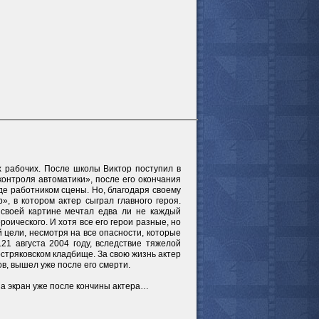
х рабочих. После школы Виктор поступил в
онтроля автоматики», после его окончания
де работником сцены. Но, благодаря своему
», в котором актер сыграл главного героя.
в своей картине мечтал едва ли не каждый
роического. И хотя все его герои разные, но
й цели, несмотря на все опасности, которые
все актёры
21 августа 2004 году, вследствие тяжелой
стряковском кладбище. За свою жизнь актер
в, вышел уже после его смерти.
на экран уже после кончины актера…