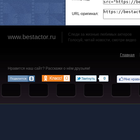
URL-оригинал:
Следи за жизнью любимых актеров
www.bestactor.ru
Голосуй, читай новости, смотри видео
Главная
Нравится наш сайт? Расскажи о нём друзьям!