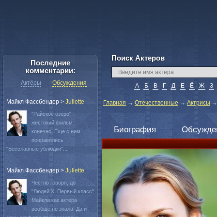
Поиск Актеров
Последние
комментарии:
Актёры
Обсуждения
А
Б
В
Г
Д
Е
Ё
Ж
З
Майкл Фассбендер
>
Juliette
Главная
→
Отечественные
→
Актрисы
"Райское озеро"
жестокий фильм
Биография
Обсужде
конечно. Еще с ним
понравились
"Бесславные ублюдки"...
Майкл Фассбендер
>
Juliette
Честно говоря, до
"Людей Х: Первый класс"
Майкла как актера
вообще не знала. Да и