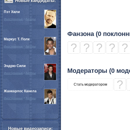
Новые кандидаты:
Пэт Хили
Иностранные
/
Актёры
Фанзона (0 поклонн
Маркус Т. Полк
?
?
?
?
?
Иностранные
/
Актёры
Эндрю Сили
Модераторы (0 мод
Иностранные
/
Актёры
?
Стать модератором
Жанкарлос Канела
Иностранные
/
Актёры
Новые видеозаписи: