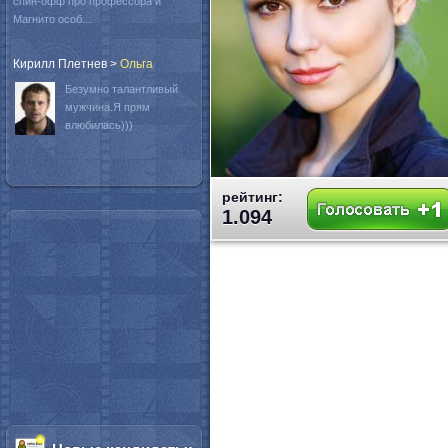
спин-офф про профессора и
Магнито особ...
Кирилл Плетнев
>
Oльга
Безумно талантливый
мужчина.Я прям
влюбилась)))
рейтинг:
1.094