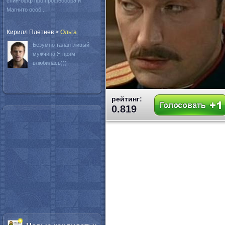
спин-офф про профессора и
Магнито особ...
Кирилл Плетнев
>
Oльга
Безумно талантливый
мужчина.Я прям
влюбилась)))
рейтинг:
0.819