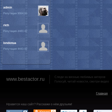
admin
Репутация 9064.00
rkth
Репутация 4483.42
londonua
Репутация 4443.92
Следи за жизнью любимых актеров
www.bestactor.ru
Голосуй, читай новости, смотри видео
Главная
Нравится наш сайт? Расскажи о нём друзьям!