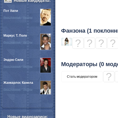
Новые кандидаты:
Пэт Хили
Иностранные
/
Актёры
Фанзона (1 поклонн
Маркус Т. Полк
?
?
?
?
Иностранные
/
Актёры
Эндрю Сили
Модераторы (0 мод
Иностранные
/
Актёры
?
Стать модератором
Жанкарлос Канела
Иностранные
/
Актёры
Новые видеозаписи: