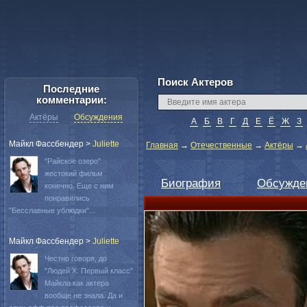
Поиск Актеров
Последние
комментарии:
Актёры
Обсуждения
А
Б
В
Г
Д
Е
Ё
Ж
З
Майкл Фассбендер
>
Juliette
Главная
→
Отечественные
→
Актёры
→
"Райское озеро"
жестокий фильм
Биография
Обсужде
конечно. Еще с ним
понравились
"Бесславные ублюдки"...
Майкл Фассбендер
>
Juliette
Честно говоря, до
"Людей Х: Первый класс"
Майкла как актера
вообще не знала. Да и