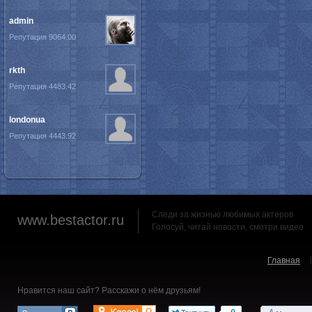
admin
Репутация 9064.00
rkth
Репутация 4483.42
londonua
Репутация 4443.92
Следи за жизнью любимых актеров
www.bestactor.ru
Голосуй, читай новости, смотри видео
Главная
Нравится наш сайт? Расскажи о нём друзьям!