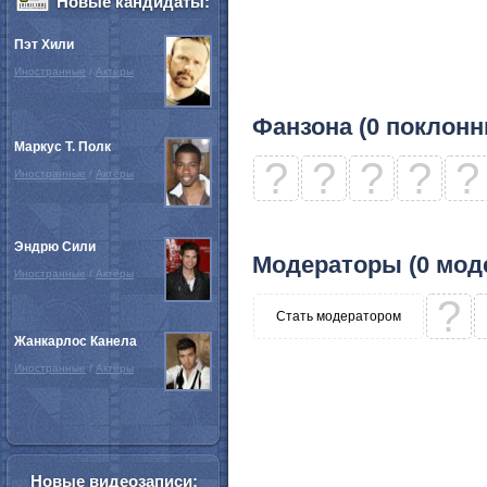
Новые кандидаты:
Пэт Хили
Иностранные
/
Актёры
Фанзона (0 поклонн
Маркус Т. Полк
?
?
?
?
?
Иностранные
/
Актёры
Эндрю Сили
Модераторы (0 мод
Иностранные
/
Актёры
?
Стать модератором
Жанкарлос Канела
Иностранные
/
Актёры
Новые видеозаписи: