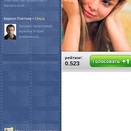
спин-офф про профессора и
Магнито особ...
Кирилл Плетнев
>
Oльга
Безумно талантливый
мужчина.Я прям
влюбилась)))
рейтинг:
0.523