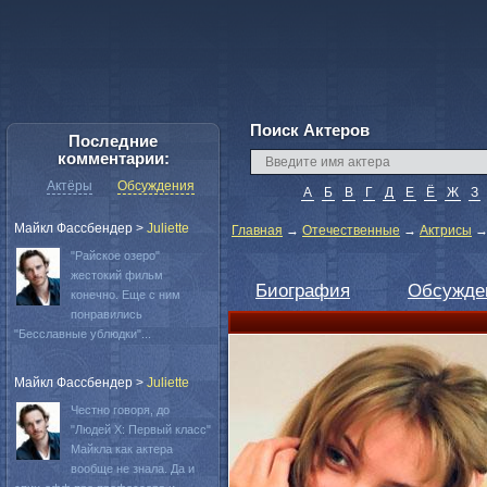
Поиск Актеров
Последние
комментарии:
Актёры
Обсуждения
А
Б
В
Г
Д
Е
Ё
Ж
З
Майкл Фассбендер
>
Juliette
Главная
→
Отечественные
→
Актрисы
"Райское озеро"
жестокий фильм
Биография
Обсужде
конечно. Еще с ним
понравились
"Бесславные ублюдки"...
Майкл Фассбендер
>
Juliette
Честно говоря, до
"Людей Х: Первый класс"
Майкла как актера
вообще не знала. Да и