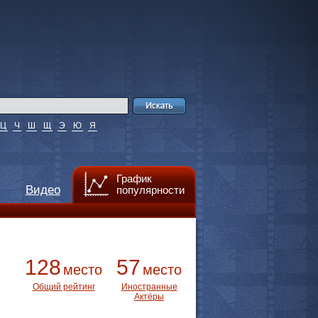
Ц
Ч
Ш
Щ
Э
Ю
Я
График
Видео
популярности
128
57
место
место
Общий рейтинг
Иностранные
Актёры