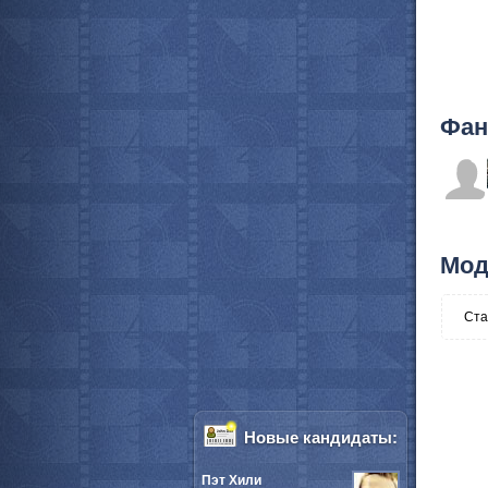
Фан
Мод
Ста
Новые кандидаты:
Пэт Хили