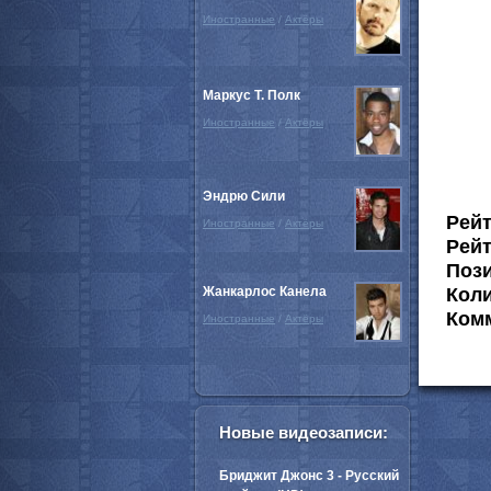
Иностранные
/
Актёры
Маркус Т. Полк
Иностранные
/
Актёры
Эндрю Сили
Рей
Иностранные
/
Актёры
Рейт
Пози
Жанкарлос Канела
Коли
Комм
Иностранные
/
Актёры
Новые видеозаписи:
Бриджит Джонс 3 - Русский