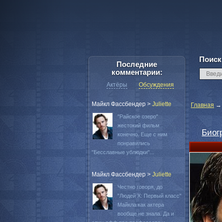
Поиск
Последние
комментарии:
Актёры
Обсуждения
Майкл Фассбендер
>
Juliette
Главная
"Райское озеро"
жестокий фильм
Биог
конечно. Еще с ним
понравились
"Бесславные ублюдки"...
Майкл Фассбендер
>
Juliette
Честно говоря, до
"Людей Х: Первый класс"
Майкла как актера
вообще не знала. Да и