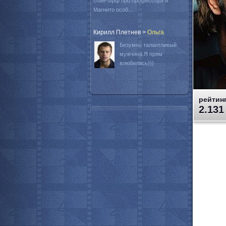
спин-офф про профессора и
Магнито особ...
Кирилл Плетнев
>
Oльга
Безумно талантливый
мужчина.Я прям
влюбилась)))
рейтинг
2.131