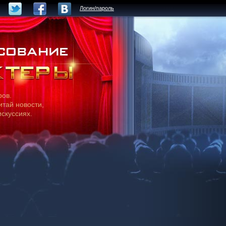
Логин/пароль
ров.
итай новости,
искуссиях.