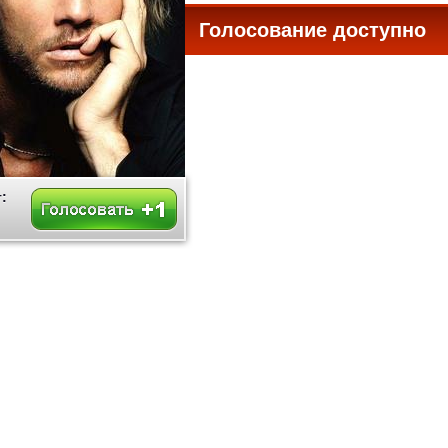
Голосование доступно
все
: