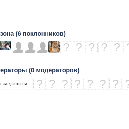
зона (6 поклонников)
?
?
?
?
?
ераторы (0 модераторов)
?
?
?
?
?
?
?
ть модератором