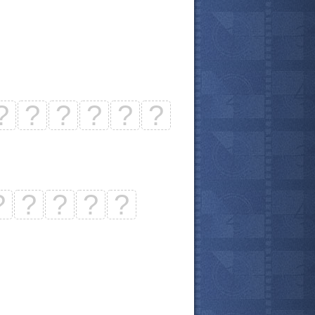
?
?
?
?
?
?
?
?
?
?
?