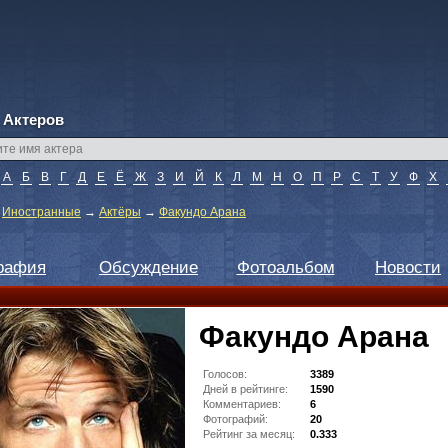
 Актеров
А
Б
В
Г
Д
Е
Ё
Ж
З
И
Й
К
Л
М
Н
О
П
Р
С
Т
У
Ф
Х
→
Иностранные
→
Актёры
→
Факундо Арана
рафия
Обсуждение
Фотоальбом
Новости
Факундо Арана
Голосов:
3389
Дней в рейтинге:
1590
Комментариев:
6
Фотографий:
20
Рейтинг за месяц:
0.333