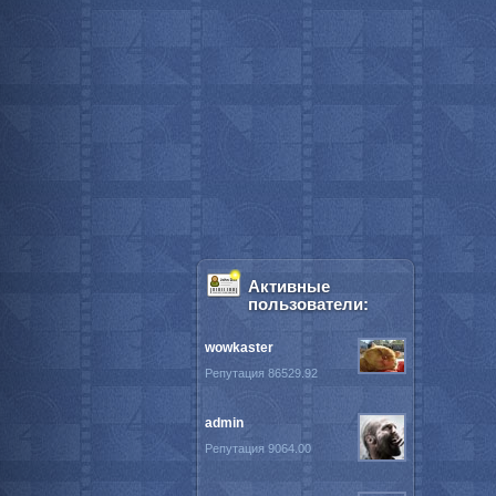
Активные
пользователи:
wowkaster
Репутация 86529.92
admin
Репутация 9064.00