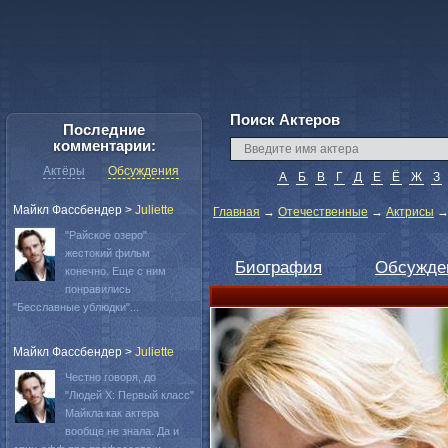
Поиск Актеров
Последние
комментарии:
Актёры
Обсуждения
А
Б
В
Г
Д
Е
Ё
Ж
З
Майкл Фассбендер
>
Juliette
Главная
→
Отечественные
→
Актрисы
"Райское озеро"
жестокий фильм
Биография
Обсужде
конечно. Еще с ним
понравились
"Бесславные ублюдки"...
Майкл Фассбендер
>
Juliette
Честно говоря, до
"Людей Х: Первый класс"
Майкла как актера
вообще не знала. Да и