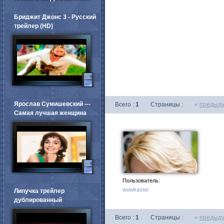
Бриджит Джонс 3 - Русский
трейлер (HD)
Ярослав Сумишевский ---
Всего :
1
Страницы :
«
предыд
Самая лучшая женщина
Пользователь:
wowkaster
Липучка трейлер
дублированный
Всего :
1
Страницы :
«
предыд