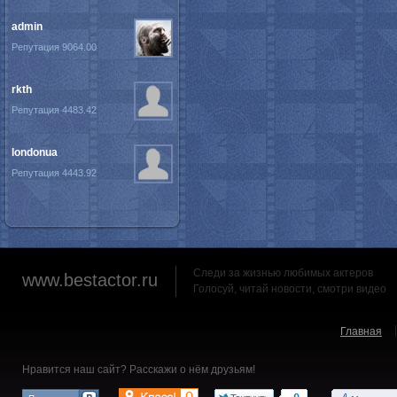
admin
Репутация 9064.00
rkth
Репутация 4483.42
londonua
Репутация 4443.92
Следи за жизнью любимых актеров
www.bestactor.ru
Голосуй, читай новости, смотри видео
Главная
Нравится наш сайт? Расскажи о нём друзьям!