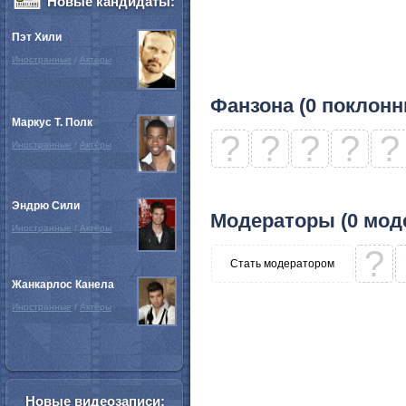
Новые кандидаты:
Пэт Хили
Иностранные
/
Актёры
Фанзона (0 поклонн
Маркус Т. Полк
?
?
?
?
?
Иностранные
/
Актёры
Эндрю Сили
Модераторы (0 мод
Иностранные
/
Актёры
?
Стать модератором
Жанкарлос Канела
Иностранные
/
Актёры
Новые видеозаписи: