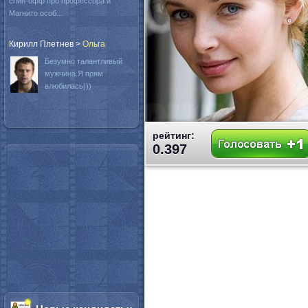
спин-офф про профессора и
Магнито особ...
Кирилл Плетнев
>
Oльга
Безумно талантливый
мужчина.Я прям
влюбилась)))
рейтинг:
0.397