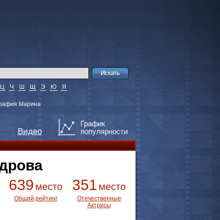
Ц
Ч
Ш
Щ
Э
Ю
Я
рафия Марина
График
Видео
популярности
дрова
639
351
место
место
Общий рейтинг
Отечественные
Актрисы