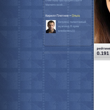
спин-офф про профессора и
Магнито особ...
Кирилл Плетнев
>
Oльга
Безумно талантливый
мужчина.Я прям
влюбилась)))
рейтинг
0.191