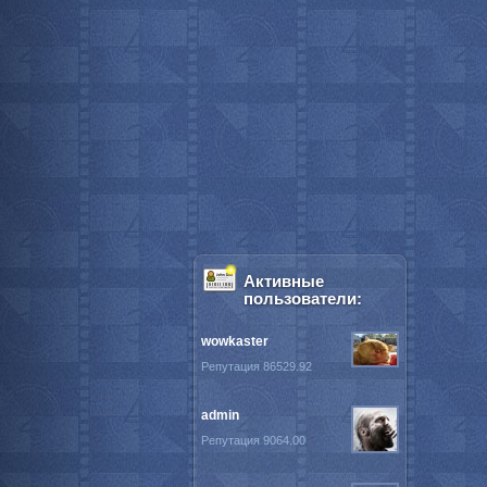
Активные
пользователи:
wowkaster
Репутация 86529.92
admin
Репутация 9064.00