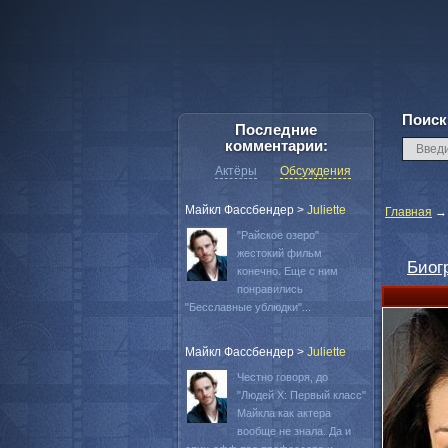
Поиск
Последние
комментарии:
Актёры
Обсуждения
Майкл Фассбендер
>
Juliette
Главная
"Райское озеро"
жестокий фильм
Биог
конечно. Еще с ним
понравились
"Бесславные ублюдки"...
Майкл Фассбендер
>
Juliette
Честно говоря, до
"Людей Х: Первый класс"
Майкла как актера
вообще не знала. Да и