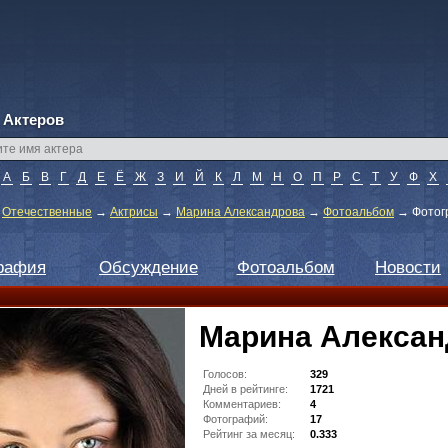
 Актеров
А
Б
В
Г
Д
Е
Ё
Ж
З
И
Й
К
Л
М
Н
О
П
Р
С
Т
У
Ф
Х
→
Отечественные
→
Актрисы
→
Марина Александрова
→
Фотоальбом
→
Фотог
рафия
Обсуждение
Фотоальбом
Новости
Марина Алексан
Голосов:
329
Дней в рейтинге:
1721
Комментариев:
4
Фотографий:
17
Рейтинг за месяц:
0.333