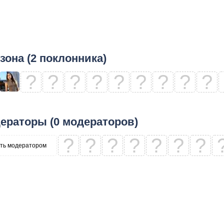
зона (2 поклонника)
?
?
?
?
?
?
?
?
?
ераторы (0 модераторов)
?
?
?
?
?
?
?
ть модератором