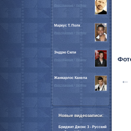
Иностранные
/
Актёры
Маркус Т. Полк
Иностранные
/
Актёры
Эндрю Сили
Фот
Иностранные
/
Актёры
Жанкарлос Канела
←
Иностранные
/
Актёры
Новые видеозаписи:
Бриджит Джонс 3 - Русский