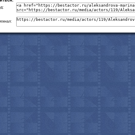
иться:
д:
с
гинал: