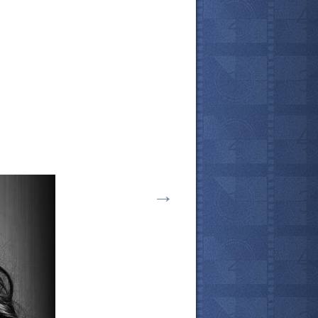
→
все актёры