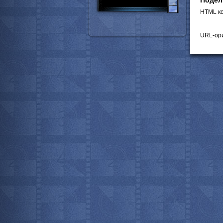
Подел
HTML ко
URL-ори