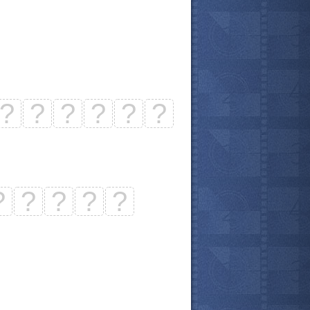
?
?
?
?
?
?
?
?
?
?
?