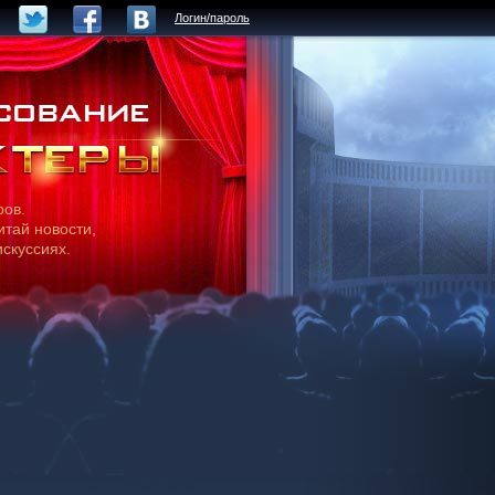
Логин/пароль
ров.
итай новости,
искуссиях.