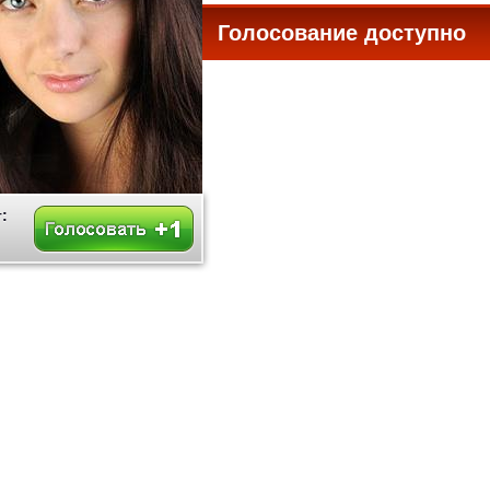
Голосование доступно
все
: