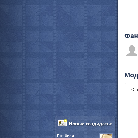
Фан
Мод
Ста
Новые кандидаты:
Пэт Хили