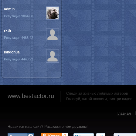
admin
Репутация 9064.00
rkth
Репутация 4483.42
londonua
Репутация 4443.92
Следи за жизнью любимых актеров
www.bestactor.ru
Голосуй, читай новости, смотри видео
Главная
Нравится наш сайт? Расскажи о нём друзьям!