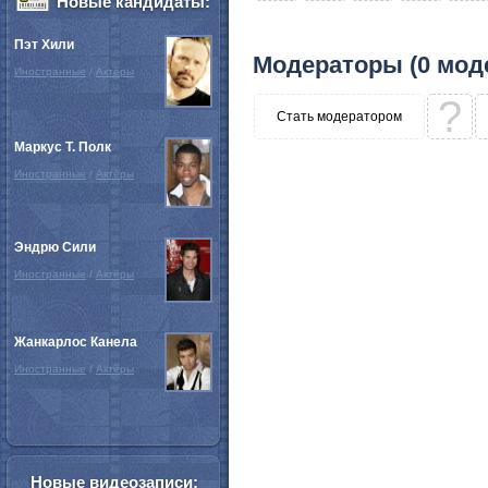
Новые кандидаты:
Пэт Хили
Модераторы (0 мод
Иностранные
/
Актёры
?
Стать модератором
Маркус Т. Полк
Иностранные
/
Актёры
Эндрю Сили
Иностранные
/
Актёры
Жанкарлос Канела
Иностранные
/
Актёры
Новые видеозаписи: