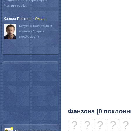
спин-офф про профессора и
Магнито особ...
Кирилл Плетнев
>
Oльга
Безумно талантливый
мужчина.Я прям
влюбилась)))
Фанзона (0 поклонн
?
?
?
?
?