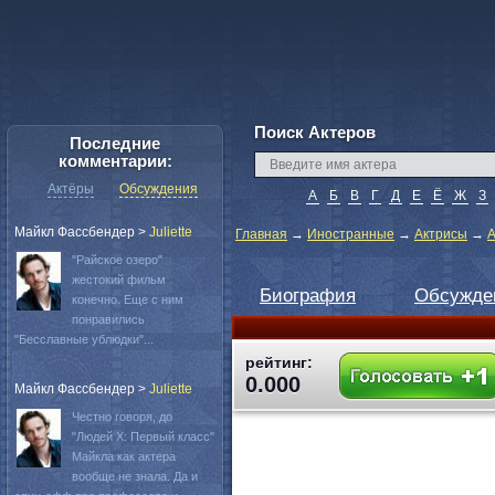
Поиск Актеров
Последние
комментарии:
Актёры
Обсуждения
А
Б
В
Г
Д
Е
Ё
Ж
З
Майкл Фассбендер
>
Juliette
Главная
→
Иностранные
→
Актрисы
→
А
"Райское озеро"
жестокий фильм
Биография
Обсужде
конечно. Еще с ним
понравились
"Бесславные ублюдки"...
рейтинг:
0.000
Майкл Фассбендер
>
Juliette
Честно говоря, до
"Людей Х: Первый класс"
Майкла как актера
вообще не знала. Да и