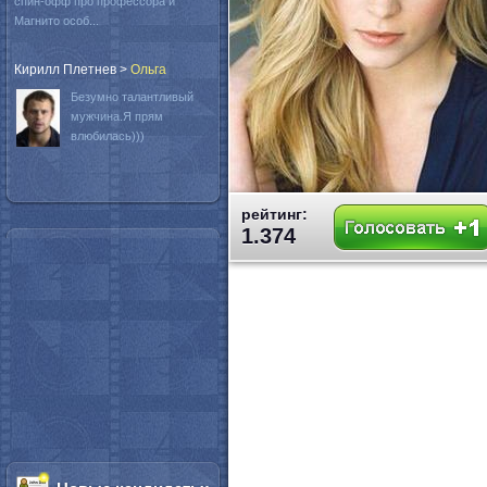
спин-офф про профессора и
Магнито особ...
Кирилл Плетнев
>
Oльга
Безумно талантливый
мужчина.Я прям
влюбилась)))
рейтинг:
1.374