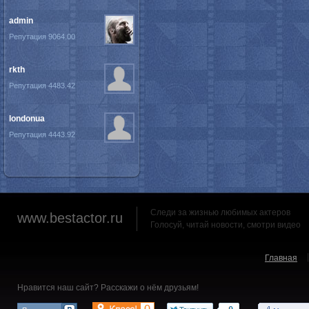
admin
Репутация 9064.00
rkth
Репутация 4483.42
londonua
Репутация 4443.92
Следи за жизнью любимых актеров
www.bestactor.ru
Голосуй, читай новости, смотри видео
Главная
Нравится наш сайт? Расскажи о нём друзьям!