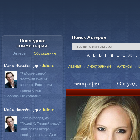
Поиск Актеров
Последние
комментарии:
Актёры
Обсуждения
А
Б
В
Г
Д
Е
Ё
Ж
З
Майкл Фассбендер
>
Juliette
Главная
→
Иностранные
→
Актрисы
→
К
"Райское озеро"
жестокий фильм
Биография
Обсужде
конечно. Еще с ним
понравились
"Бесславные ублюдки"...
Майкл Фассбендер
>
Juliette
Честно говоря, до
"Людей Х: Первый класс"
Майкла как актера
вообще не знала. Да и