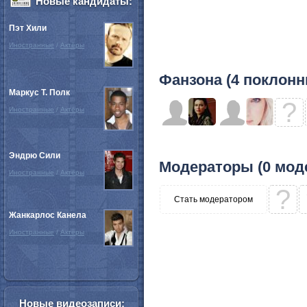
Новые кандидаты:
Пэт Хили
Иностранные
/
Актёры
Фанзона (4 поклонн
Маркус Т. Полк
?
Иностранные
/
Актёры
Эндрю Сили
Модераторы (0 мод
Иностранные
/
Актёры
?
Стать модератором
Жанкарлос Канела
Иностранные
/
Актёры
Новые видеозаписи: