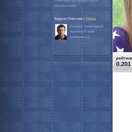
спин-офф про профессора и
Магнито особ...
Кирилл Плетнев
>
Oльга
Безумно талантливый
мужчина.Я прям
влюбилась)))
рейтинг
0.201