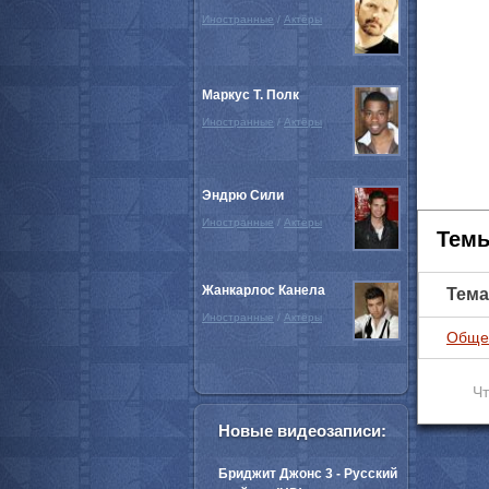
Иностранные
/
Актёры
Маркус Т. Полк
Иностранные
/
Актёры
Эндрю Сили
Иностранные
/
Актёры
Темы
Жанкарлос Канела
Тема
Иностранные
/
Актёры
Обще
Чт
Новые видеозаписи:
Бриджит Джонс 3 - Русский