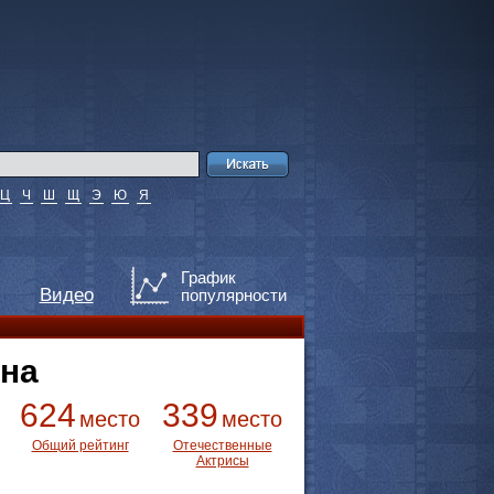
Ц
Ч
Ш
Щ
Э
Ю
Я
График
Видео
популярности
на
624
339
место
место
Общий рейтинг
Отечественные
Актрисы