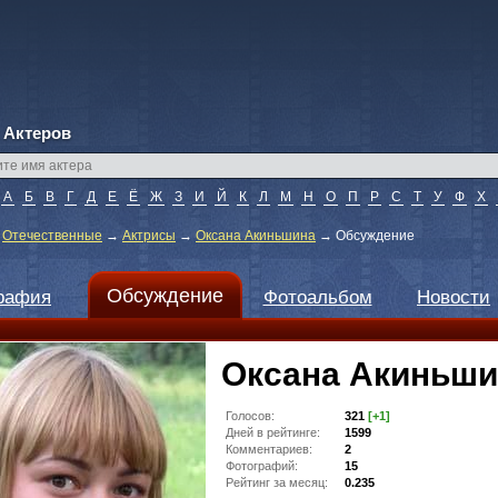
 Актеров
А
Б
В
Г
Д
Е
Ё
Ж
З
И
Й
К
Л
М
Н
О
П
Р
С
Т
У
Ф
Х
→
Отечественные
→
Актрисы
→
Оксана Акиньшина
→
Обсуждение
Обсуждение
рафия
Фотоальбом
Новости
Оксана Акиньши
Голосов:
321
[+1]
Дней в рейтинге:
1599
Комментариев:
2
Фотографий:
15
Рейтинг за месяц:
0.235