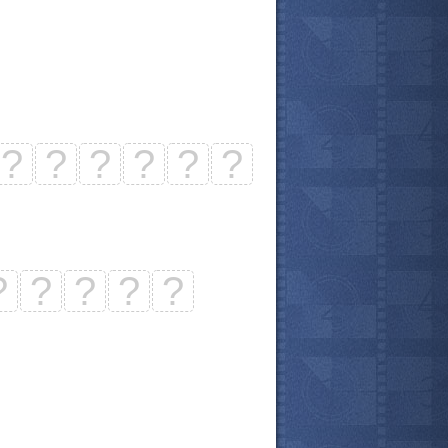
?
?
?
?
?
?
?
?
?
?
?