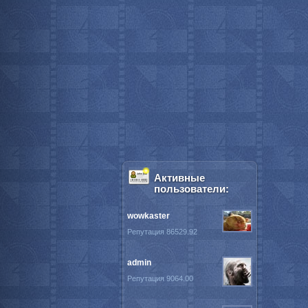
Активные
пользователи:
wowkaster
Репутация 86529.92
admin
Репутация 9064.00