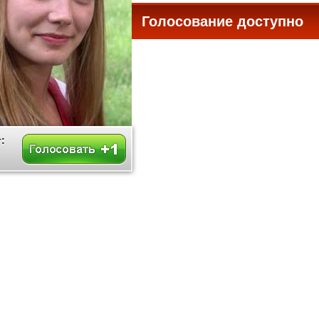
Голосование доступно
все
: