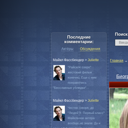
Поиск
Последние
комментарии:
Актёры
Обсуждения
Майкл Фассбендер
>
Juliette
Главная
"Райское озеро"
жестокий фильм
Биог
конечно. Еще с ним
понравились
"Бесславные ублюдки"...
Майкл Фассбендер
>
Juliette
Честно говоря, до
"Людей Х: Первый класс"
Майкла как актера
вообще не знала. Да и