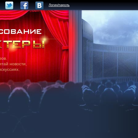
Логин/пароль
ров.
итай новости,
искуссиях.