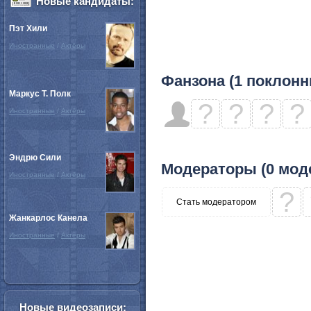
Новые кандидаты:
Пэт Хили
Иностранные
/
Актёры
Фанзона (1 поклонн
Маркус Т. Полк
?
?
?
?
Иностранные
/
Актёры
Эндрю Сили
Модераторы (0 мод
Иностранные
/
Актёры
?
Стать модератором
Жанкарлос Канела
Иностранные
/
Актёры
Новые видеозаписи: