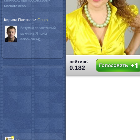
спин-офф про профессора и
Магнито особ...
Кирилл Плетнев
>
Oльга
Безумно талантливый
мужчина.Я прям
влюбилась)))
рейтинг:
0.182