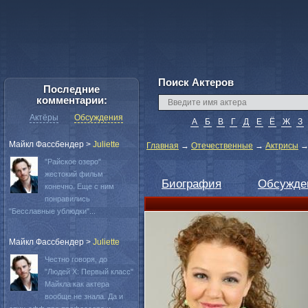
Поиск Актеров
Последние
комментарии:
Актёры
Обсуждения
А
Б
В
Г
Д
Е
Ё
Ж
З
Майкл Фассбендер
>
Juliette
Главная
→
Отечественные
→
Актрисы
"Райское озеро"
жестокий фильм
Биография
Обсужде
конечно. Еще с ним
понравились
"Бесславные ублюдки"...
Майкл Фассбендер
>
Juliette
Честно говоря, до
"Людей Х: Первый класс"
Майкла как актера
вообще не знала. Да и