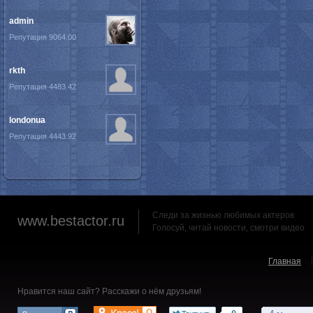
admin
Репутация 9064.00
rkth
Репутация 4483.42
londonua
Репутация 4443.92
Следи за жизнью любимых актеров
www.bestactor.ru
Голосуй, читай новости, смотри видео
Главная
Нравится наш сайт? Расскажи о нём друзьям!