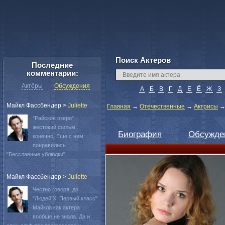
Поиск Актеров
Последние
комментарии:
Актёры
Обсуждения
А
Б
В
Г
Д
Е
Ё
Ж
З
Майкл Фассбендер
>
Juliette
Главная
→
Отечественные
→
Актрисы
"Райское озеро"
жестокий фильм
Биография
Обсужде
конечно. Еще с ним
понравились
"Бесславные ублюдки"...
Майкл Фассбендер
>
Juliette
Честно говоря, до
"Людей Х: Первый класс"
Майкла как актера
вообще не знала. Да и