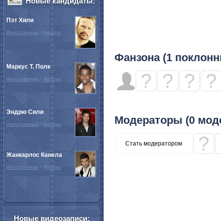
Новые кандидаты:
Пэт Хили
Иностранные
/
Актёры
Фанзона (1 поклонн
Маркус Т. Полк
?
?
?
?
Иностранные
/
Актёры
Эндрю Сили
Модераторы (0 мод
Иностранные
/
Актёры
?
Стать модератором
Жанкарлос Канела
Иностранные
/
Актёры
Новые видеозаписи: