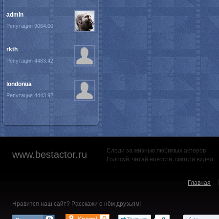
admin
Репутация 9064.00
rkth
Репутация 4483.42
londonua
Репутация 4443.92
Следи за жизнью любимых актеров
www.bestactor.ru
Голосуй, читай новости, смотри видео
Главная
Нравится наш сайт? Расскажи о нём друзьям!