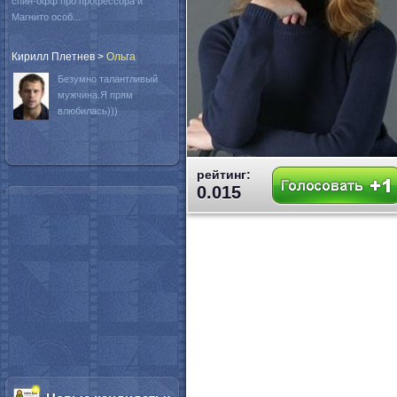
спин-офф про профессора и
Магнито особ...
Кирилл Плетнев
>
Oльга
Безумно талантливый
мужчина.Я прям
влюбилась)))
рейтинг:
0.015