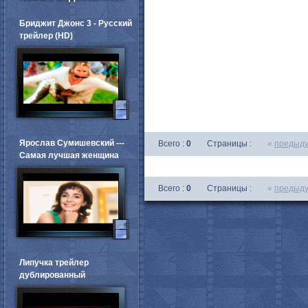
Бриджит Джонс 3 - Русский
трейлер (HD)
Ярослав Сумишевский ---
Всего :
0
Страницы :
«
предыд
Самая лучшая женщина
Всего :
0
Страницы :
«
предыд
Липучка трейлер
дублированный