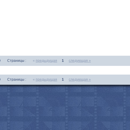
0
Страницы :
«
предыдущая
1
следующая »
0
Страницы :
«
предыдущая
1
следующая »