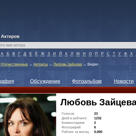
 Актеров
А
Б
В
Г
Д
Е
Ё
Ж
З
И
Й
К
Л
М
Н
О
П
Р
С
Т
У
Ф
Х
→
Отечественные
→
Актрисы
→
Любовь Зайцева
→
Видео
рафия
Обсуждение
Фотоальбом
Новости
Любовь Зайцев
Голосов:
23
Дней в рейтинге:
1232
Комментариев:
2
Фотографий:
6
Рейтинг за месяц:
0.000