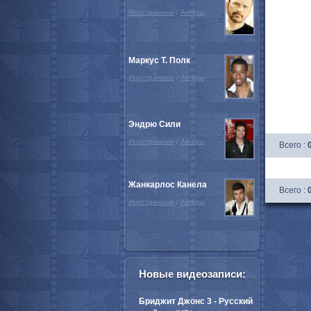
Иностранные
/
Актёры
Маркус Т. Полк
Иностранные
/
Актёры
Эндрю Сили
Иностранные
/
Актёры
Всего :
Жанкарлос Канела
Всего :
Иностранные
/
Актёры
Новые видеозаписи:
Бриджит Джонс 3 - Русский