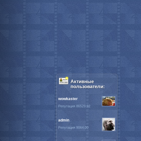
Активные
пользователи:
wowkaster
Репутация 86529.92
admin
Репутация 9064.00