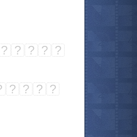
?
?
?
?
?
?
?
?
?
?