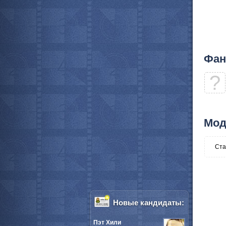
Фан
?
Мод
Ста
Новые кандидаты:
Пэт Хили