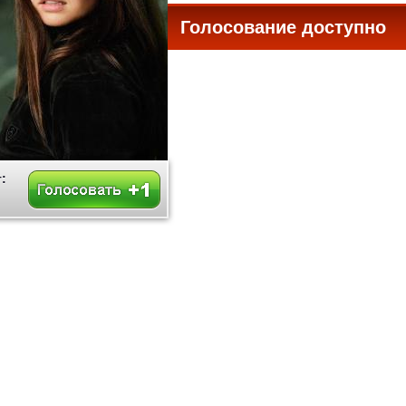
Голосование доступно
все
: