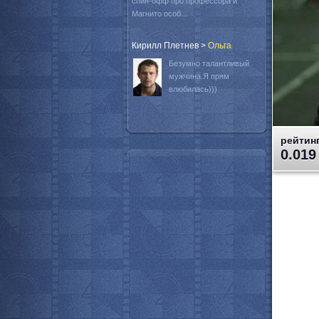
спин-офф про профессора и
Магнито особ...
Кирилл Плетнев
>
Oльга
Безумно талантливый
мужчина.Я прям
влюбилась)))
рейтинг
0.019