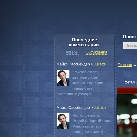
Поиск
Последние
комментарии:
Актёры
Обсуждения
Майкл Фассбендер
>
Juliette
Главная
"Райское озеро"
жестокий фильм
Биог
конечно. Еще с ним
понравились
"Бесславные ублюдки"...
Майкл Фассбендер
>
Juliette
Честно говоря, до
"Людей Х: Первый класс"
Майкла как актера
вообще не знала. Да и