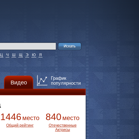
Ц
Ч
Ш
Щ
Э
Ю
Я
График
Видео
популярности
а
1446
840
место
место
Общий рейтинг
Отечественные
Актрисы