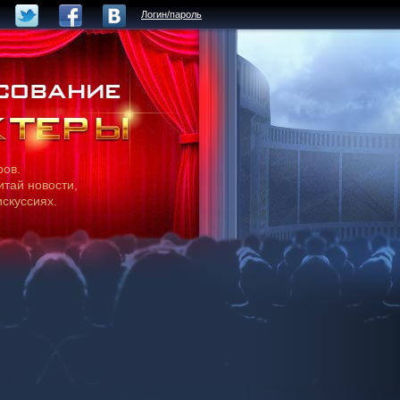
Логин/пароль
ров.
итай новости,
искуссиях.