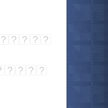
?
?
?
?
?
?
?
?
?
?