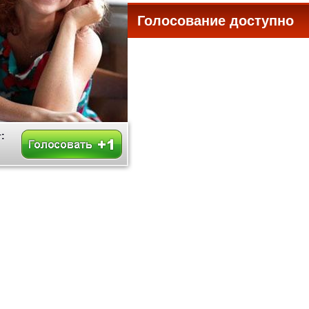
Голосование доступно
все
: