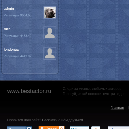
admin
Репутация 9064.00
rkth
Репутация 4483.42
londonua
Репутация 4443.92
Следи за жизнью любимых актеров
www.bestactor.ru
Голосуй, читай новости, смотри видео
Главная
Нравится наш сайт? Расскажи о нём друзьям!