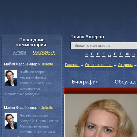
Поиск Актеров
Последние
комментарии:
Актёры
Обсуждения
А
Б
В
Г
Д
Е
Ё
Ж
З
Майкл Фассбендер
>
Juliette
Главная
→
Отечественные
→
Актрисы
"Райское озеро"
жестокий фильм
Биография
Обсужде
конечно. Еще с ним
понравились
"Бесславные ублюдки"...
Майкл Фассбендер
>
Juliette
Честно говоря, до
"Людей Х: Первый класс"
Майкла как актера
вообще не знала. Да и