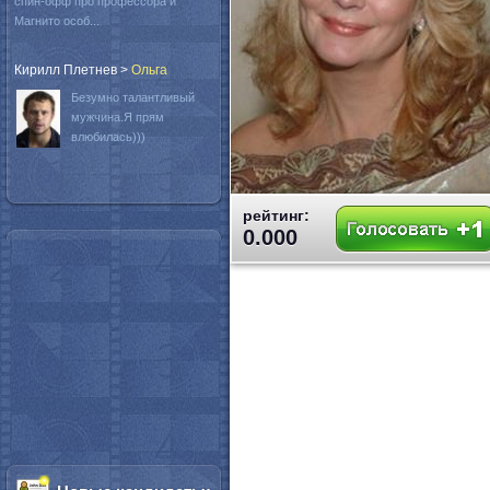
спин-офф про профессора и
Магнито особ...
Кирилл Плетнев
>
Oльга
Безумно талантливый
мужчина.Я прям
влюбилась)))
рейтинг:
0.000