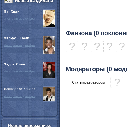
Новые кандидаты:
Пэт Хили
Иностранные
/
Актёры
Фанзона (0 поклонн
Маркус Т. Полк
?
?
?
?
?
Иностранные
/
Актёры
Эндрю Сили
Модераторы (0 мод
Иностранные
/
Актёры
?
Стать модератором
Жанкарлос Канела
Иностранные
/
Актёры
Новые видеозаписи: