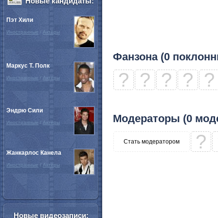
Новые кандидаты:
Пэт Хили
Иностранные
/
Актёры
Фанзона (0 поклонн
Маркус Т. Полк
?
?
?
?
?
Иностранные
/
Актёры
Эндрю Сили
Модераторы (0 мод
Иностранные
/
Актёры
?
Стать модератором
Жанкарлос Канела
Иностранные
/
Актёры
Новые видеозаписи: