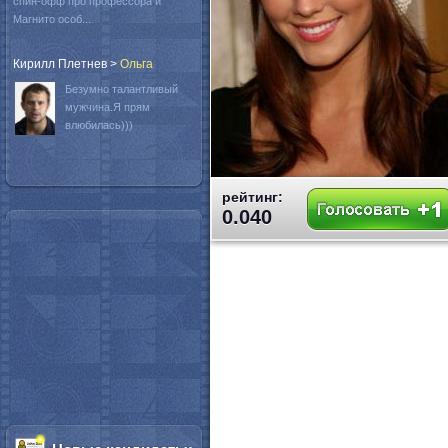
спин-офф про профессора и
Магнито особ...
Кирилл Плетнев
>
Oльга
Безумно талантливый
мужчина.Я прям
влюбилась)))
рейтинг:
0.040