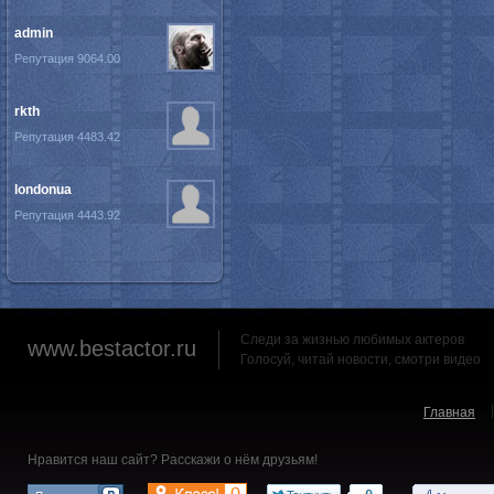
admin
Репутация 9064.00
rkth
Репутация 4483.42
londonua
Репутация 4443.92
Следи за жизнью любимых актеров
www.bestactor.ru
Голосуй, читай новости, смотри видео
Главная
Нравится наш сайт? Расскажи о нём друзьям!