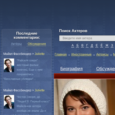
Поиск Актеров
Последние
комментарии:
Актёры
Обсуждения
А
Б
В
Г
Д
Е
Ё
Ж
З
Майкл Фассбендер
>
Juliette
Главная
→
Иностранные
→
Актрисы
→
М
"Райское озеро"
жестокий фильм
Биография
Обсужде
конечно. Еще с ним
понравились
"Бесславные ублюдки"...
Майкл Фассбендер
>
Juliette
Честно говоря, до
"Людей Х: Первый класс"
Майкла как актера
вообще не знала. Да и