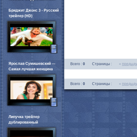
Бриджит Джонс 3 - Русский
трейлер (HD)
Ярослав Сумишевский ---
Всего :
0
Страницы :
«
предыд
Самая лучшая женщина
Всего :
0
Страницы :
«
предыд
Липучка трейлер
дублированный