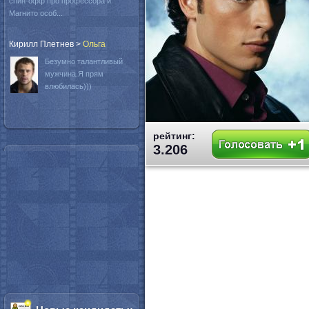
спин-офф про профессора и
Магнито особ...
Кирилл Плетнев
>
Oльга
Безумно талантливый
мужчина.Я прям
влюбилась)))
рейтинг:
3.206