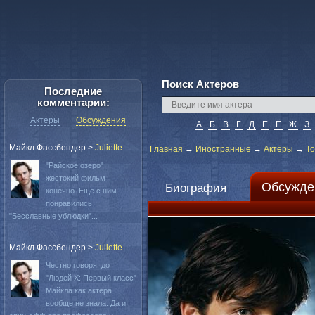
Поиск Актеров
Последние
комментарии:
Актёры
Обсуждения
А
Б
В
Г
Д
Е
Ё
Ж
З
Майкл Фассбендер
>
Juliette
Главная
→
Иностранные
→
Актёры
→
То
"Райское озеро"
жестокий фильм
Обсужде
Биография
конечно. Еще с ним
понравились
"Бесславные ублюдки"...
Майкл Фассбендер
>
Juliette
Честно говоря, до
"Людей Х: Первый класс"
Майкла как актера
вообще не знала. Да и