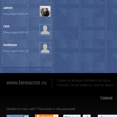
admin
Репутация 9064.00
rkth
Репутация 4483.42
londonua
Репутация 4443.92
Следи за жизнью любимых актеров
www.bestactor.ru
Голосуй, читай новости, смотри видео
Главная
Нравится наш сайт? Расскажи о нём друзьям!