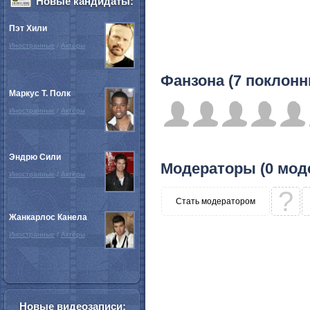
Новые кандидаты:
Пэт Хили
Иностранные
/
Актёры
Фанзона (7 поклонн
Маркус Т. Полк
Иностранные
/
Актёры
Эндрю Сили
Модераторы (0 мод
Иностранные
/
Актёры
?
Стать модератором
Жанкарлос Канела
Иностранные
/
Актёры
Новые видеозаписи: