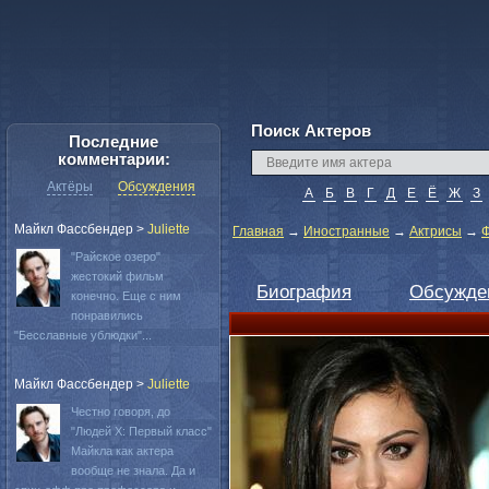
Поиск Актеров
Последние
комментарии:
Актёры
Обсуждения
А
Б
В
Г
Д
Е
Ё
Ж
З
Майкл Фассбендер
>
Juliette
Главная
→
Иностранные
→
Актрисы
→
Ф
"Райское озеро"
жестокий фильм
Биография
Обсужде
конечно. Еще с ним
понравились
"Бесславные ублюдки"...
Майкл Фассбендер
>
Juliette
Честно говоря, до
"Людей Х: Первый класс"
Майкла как актера
вообще не знала. Да и