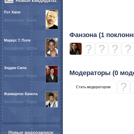
Новые кандидаты:
Пэт Хили
Иностранные
/
Актёры
Фанзона (1 поклонн
Маркус Т. Полк
?
?
?
?
Иностранные
/
Актёры
Эндрю Сили
Модераторы (0 мод
Иностранные
/
Актёры
?
Стать модератором
Жанкарлос Канела
Иностранные
/
Актёры
Новые видеозаписи: