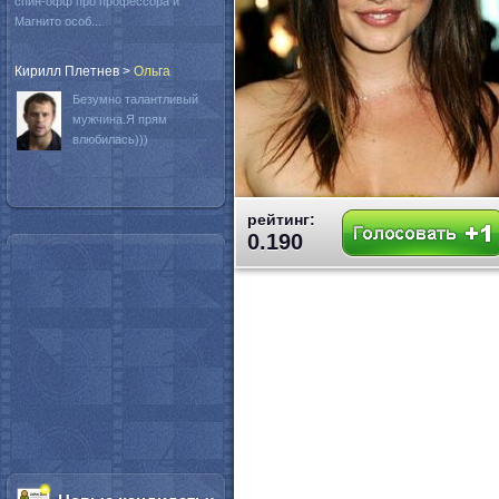
спин-офф про профессора и
Магнито особ...
Кирилл Плетнев
>
Oльга
Безумно талантливый
мужчина.Я прям
влюбилась)))
рейтинг:
0.190