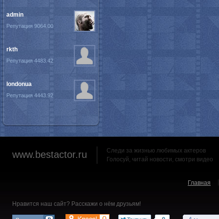
admin
Репутация 9064.00
rkth
Репутация 4483.42
londonua
Репутация 4443.92
Следи за жизнью любимых актеров
www.bestactor.ru
Голосуй, читай новости, смотри видео
Главная
Нравится наш сайт? Расскажи о нём друзьям!