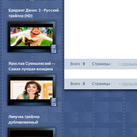
Бриджит Джонс 3 - Русский
трейлер (HD)
Ярослав Сумишевский ---
Всего :
0
Страницы :
«
предыд
Самая лучшая женщина
Всего :
0
Страницы :
«
предыд
Липучка трейлер
дублированный