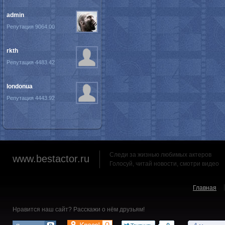
admin
Репутация 9064.00
rkth
Репутация 4483.42
londonua
Репутация 4443.92
Следи за жизнью любимых актеров
www.bestactor.ru
Голосуй, читай новости, смотри видео
Главная
Нравится наш сайт? Расскажи о нём друзьям!