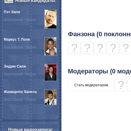
Новые кандидаты:
Пэт Хили
Иностранные
/
Актёры
Фанзона (0 поклонн
Маркус Т. Полк
?
?
?
?
?
Иностранные
/
Актёры
Эндрю Сили
Модераторы (0 мод
Иностранные
/
Актёры
?
Стать модератором
Жанкарлос Канела
Иностранные
/
Актёры
Новые видеозаписи: