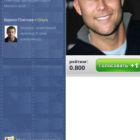
спин-офф про профессора и
Магнито особ...
Кирилл Плетнев
>
Oльга
Безумно талантливый
мужчина.Я прям
влюбилась)))
рейтинг:
0.800