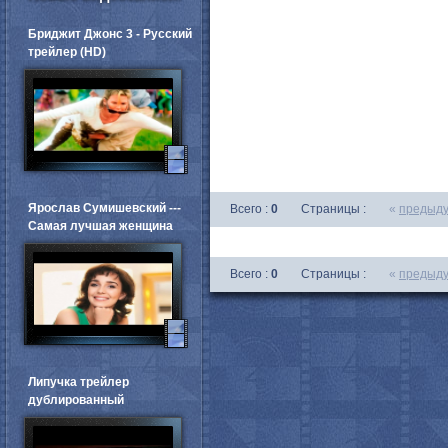
Бриджит Джонс 3 - Русский
трейлер (HD)
Ярослав Сумишевский ---
Всего :
0
Страницы :
«
предыд
Самая лучшая женщина
Всего :
0
Страницы :
«
предыд
Липучка трейлер
дублированный