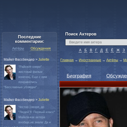
Поиск Актеров
Последние
комментарии:
Актёры
Обсуждения
А
Б
В
Г
Д
Е
Ё
Ж
З
Майкл Фассбендер
>
Juliette
Главная
→
Иностранные
→
Актёры
→
М
"Райское озеро"
жестокий фильм
Биография
Обсужде
конечно. Еще с ним
понравились
"Бесславные ублюдки"...
Майкл Фассбендер
>
Juliette
Честно говоря, до
"Людей Х: Первый класс"
Майкла как актера
вообще не знала. Да и