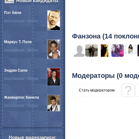
Новые кандидаты:
Пэт Хили
Иностранные
/
Актёры
Фанзона (14 поклон
Маркус Т. Полк
Иностранные
/
Актёры
Эндрю Сили
Модераторы (0 мод
Иностранные
/
Актёры
?
Стать модератором
Жанкарлос Канела
Иностранные
/
Актёры
Новые видеозаписи: