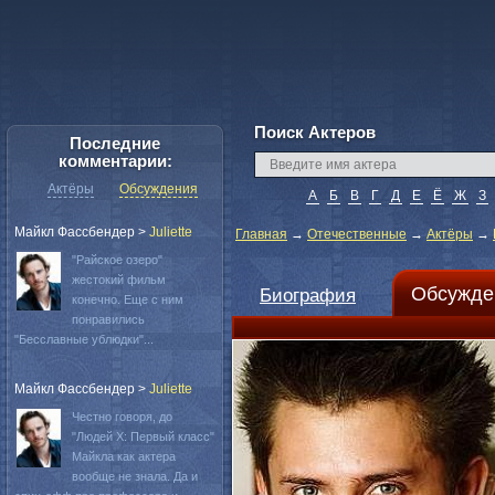
Поиск Актеров
Последние
комментарии:
Актёры
Обсуждения
А
Б
В
Г
Д
Е
Ё
Ж
З
Майкл Фассбендер
>
Juliette
Главная
→
Отечественные
→
Актёры
→
"Райское озеро"
жестокий фильм
Обсужде
Биография
конечно. Еще с ним
понравились
"Бесславные ублюдки"...
Майкл Фассбендер
>
Juliette
Честно говоря, до
"Людей Х: Первый класс"
Майкла как актера
вообще не знала. Да и