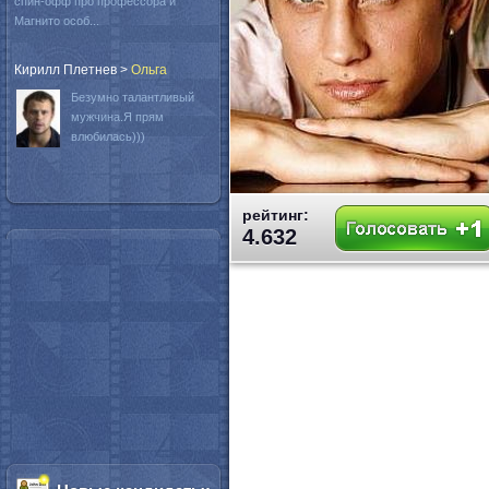
спин-офф про профессора и
Магнито особ...
Кирилл Плетнев
>
Oльга
Безумно талантливый
мужчина.Я прям
влюбилась)))
рейтинг:
4.632