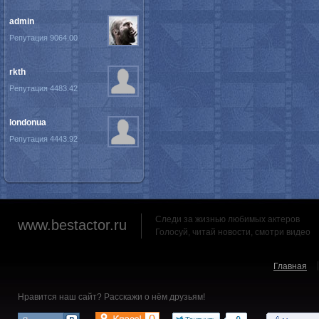
admin
Репутация 9064.00
rkth
Репутация 4483.42
londonua
Репутация 4443.92
Следи за жизнью любимых актеров
www.bestactor.ru
Голосуй, читай новости, смотри видео
Главная
Нравится наш сайт? Расскажи о нём друзьям!