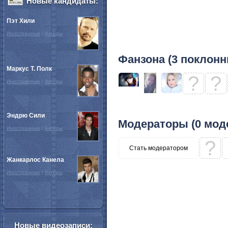
Новые кандидаты:
Пэт Хили
Иностранные
/
Актёры
Фанзона (3 поклонн
Маркус Т. Полк
?
?
Иностранные
/
Актёры
Эндрю Сили
Модераторы (0 мод
Иностранные
/
Актёры
?
Стать модератором
Жанкарлос Канела
Иностранные
/
Актёры
Новые видеозаписи: