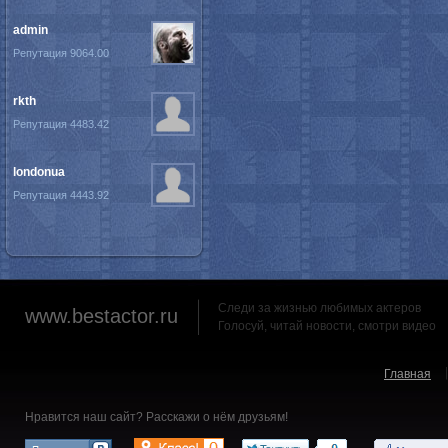
admin
Репутация 9064.00
rkth
Репутация 4483.42
londonua
Репутация 4443.92
Следи за жизнью любимых актеров
www.bestactor.ru
Голосуй, читай новости, смотри видео
Главная
Нравится наш сайт? Расскажи о нём друзьям!