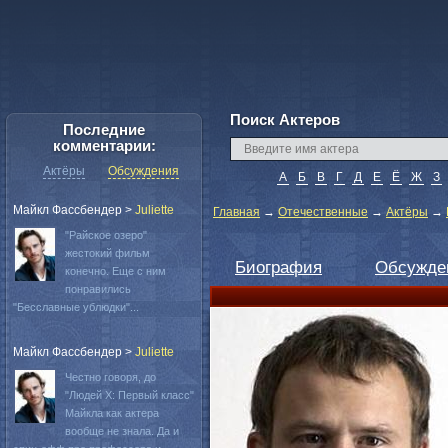
Поиск Актеров
Последние
комментарии:
Актёры
Обсуждения
А
Б
В
Г
Д
Е
Ё
Ж
З
Майкл Фассбендер
>
Juliette
Главная
→
Отечественные
→
Актёры
→
"Райское озеро"
жестокий фильм
Биография
Обсужде
конечно. Еще с ним
понравились
"Бесславные ублюдки"...
Майкл Фассбендер
>
Juliette
Честно говоря, до
"Людей Х: Первый класс"
Майкла как актера
вообще не знала. Да и