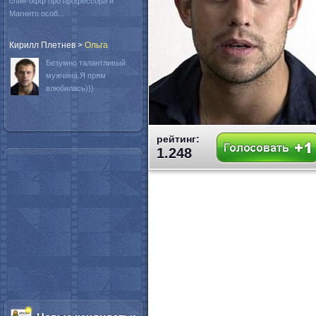
спин-офф про профессора и
Магнито особ...
Кирилл Плетнев
>
Oльга
Безумно талантливый
мужчина.Я прям
влюбилась)))
рейтинг:
1.248