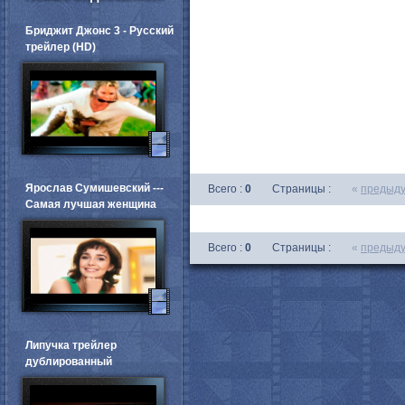
Бриджит Джонс 3 - Русский
трейлер (HD)
Ярослав Сумишевский ---
Всего :
0
Страницы :
«
предыд
Самая лучшая женщина
Всего :
0
Страницы :
«
предыд
Липучка трейлер
дублированный