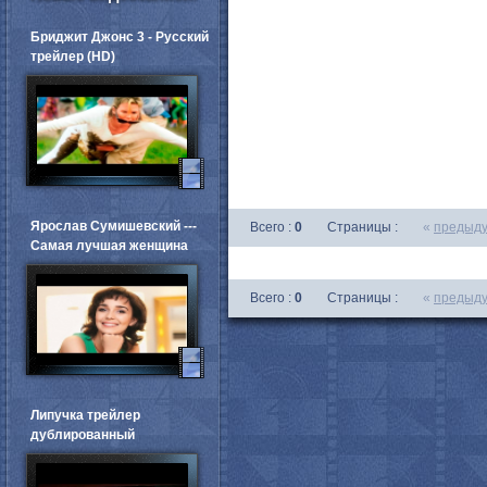
Бриджит Джонс 3 - Русский
трейлер (HD)
Ярослав Сумишевский ---
Всего :
0
Страницы :
«
предыд
Самая лучшая женщина
Всего :
0
Страницы :
«
предыд
Липучка трейлер
дублированный