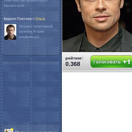
спин-офф про профессора и
Магнито особ...
Кирилл Плетнев
>
Oльга
Безумно талантливый
мужчина.Я прям
влюбилась)))
рейтинг:
0.368