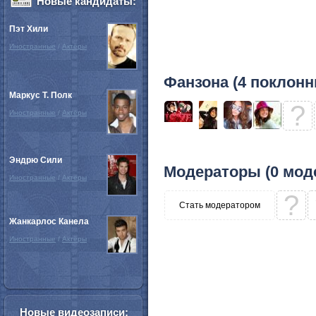
Новые кандидаты:
Пэт Хили
Иностранные
/
Актёры
Фанзона (4 поклонн
Маркус Т. Полк
?
Иностранные
/
Актёры
Эндрю Сили
Модераторы (0 мод
Иностранные
/
Актёры
?
Стать модератором
Жанкарлос Канела
Иностранные
/
Актёры
Новые видеозаписи: