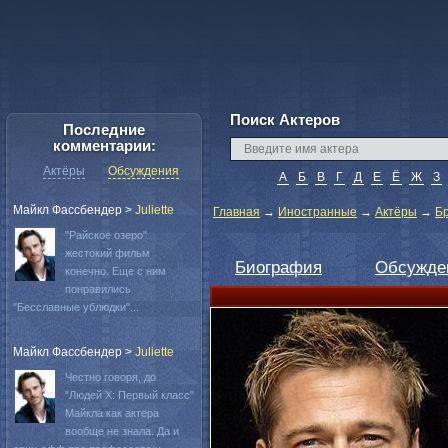
Поиск Актеров
Последние
комментарии:
Актёры
Обсуждения
А
Б
В
Г
Д
Е
Ё
Ж
З
Майкл Фассбендер
>
Juliette
Главная
→
Иностранные
→
Актёры
→
Б
"Райское озеро"
жестокий фильм
Биография
Обсужде
конечно. Еще с ним
понравились
"Бесславные ублюдки"...
Майкл Фассбендер
>
Juliette
Честно говоря, до
"Людей Х: Первый класс"
Майкла как актера
вообще не знала. Да и