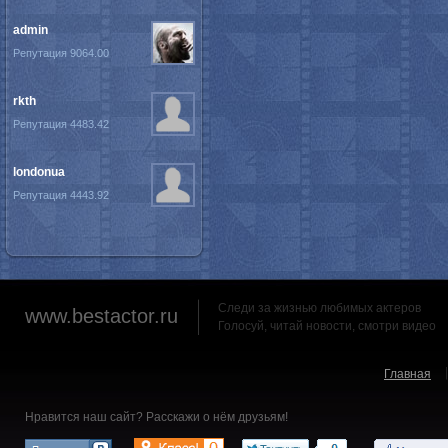
admin
Репутация 9064.00
rkth
Репутация 4483.42
londonua
Репутация 4443.92
Следи за жизнью любимых актеров
www.bestactor.ru
Голосуй, читай новости, смотри видео
Главная
Нравится наш сайт? Расскажи о нём друзьям!