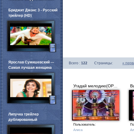
Бриджит Джонс 3 - Русский
трейлер (HD)
Ярослав Сумишевский ---
Всего :
122
Страницы:
«
перв
Самая лучшая женщина
Угадай мелодию(ОРТ, 1996)1 часть
Липучка трейлер
дублированный
Пользователь:
По
Алиса
Ал