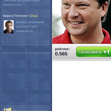
спин-офф про профессора и
Магнито особ...
Кирилл Плетнев
>
Oльга
Безумно талантливый
мужчина.Я прям
влюбилась)))
рейтинг:
0.565