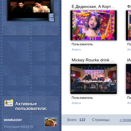
Е.Дединская, А.Кортнев - Новогодняя
Пользователь:
По
Алиса
Ал
Mickey Rourke drink on Russian TV 2/2 [Subtitles]
Пользователь:
По
Активные
Алиса
Ал
пользователи:
wowkaster
Всего :
122
Страницы:
«
перв
Репутация 86529.92