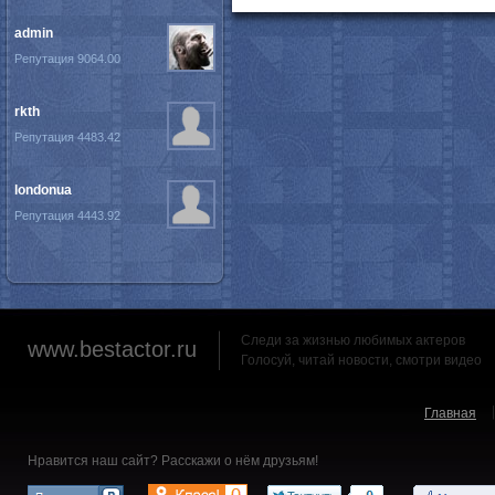
admin
Репутация 9064.00
rkth
Репутация 4483.42
londonua
Репутация 4443.92
Следи за жизнью любимых актеров
www.bestactor.ru
Голосуй, читай новости, смотри видео
Главная
Нравится наш сайт? Расскажи о нём друзьям!