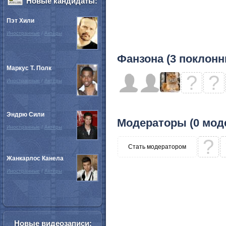
Новые кандидаты:
Пэт Хили
Иностранные
/
Актёры
Фанзона (3 поклонн
Маркус Т. Полк
?
?
Иностранные
/
Актёры
Эндрю Сили
Модераторы (0 мод
Иностранные
/
Актёры
?
Стать модератором
Жанкарлос Канела
Иностранные
/
Актёры
Новые видеозаписи: