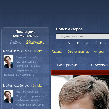
Поиск Актеров
Последние
комментарии:
Актёры
Обсуждения
А
Б
В
Г
Д
Е
Ё
Ж
З
Майкл Фассбендер
>
Juliette
Главная
→
Отечественные
→
Актёры
→
"Райское озеро"
жестокий фильм
Биография
Обсужде
конечно. Еще с ним
понравились
"Бесславные ублюдки"...
Майкл Фассбендер
>
Juliette
Честно говоря, до
"Людей Х: Первый класс"
Майкла как актера
вообще не знала. Да и