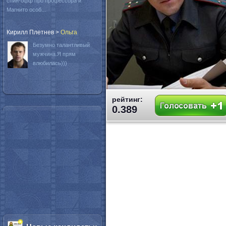
спин-офф про профессора и
Магнито особ...
Кирилл Плетнев
>
Oльга
Безумно талантливый
мужчина.Я прям
влюбилась)))
рейтинг:
0.389