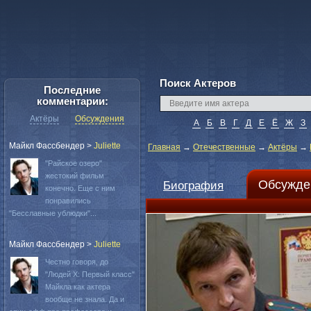
Поиск Актеров
Последние
комментарии:
Актёры
Обсуждения
А
Б
В
Г
Д
Е
Ё
Ж
З
Майкл Фассбендер
>
Juliette
Главная
→
Отечественные
→
Актёры
→
"Райское озеро"
жестокий фильм
Обсужде
Биография
конечно. Еще с ним
понравились
"Бесславные ублюдки"...
Майкл Фассбендер
>
Juliette
Честно говоря, до
"Людей Х: Первый класс"
Майкла как актера
вообще не знала. Да и