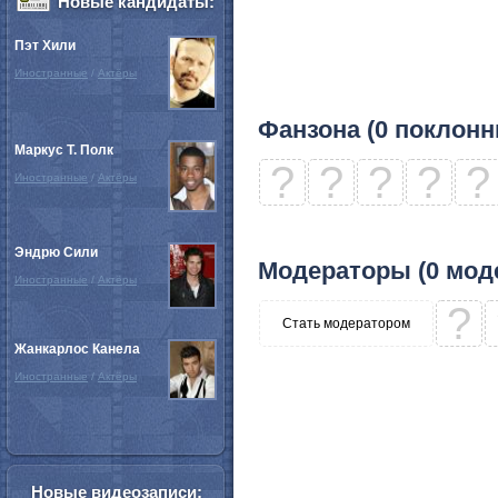
Новые кандидаты:
Пэт Хили
Иностранные
/
Актёры
Фанзона (0 поклонн
Маркус Т. Полк
?
?
?
?
?
Иностранные
/
Актёры
Эндрю Сили
Модераторы (0 мод
Иностранные
/
Актёры
?
Стать модератором
Жанкарлос Канела
Иностранные
/
Актёры
Новые видеозаписи: