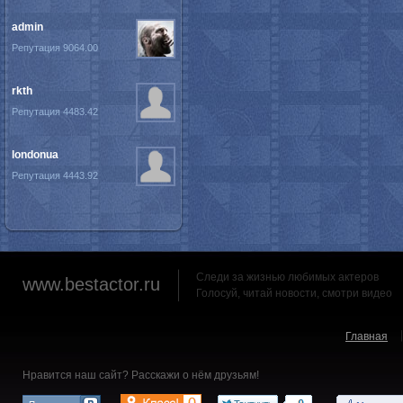
admin
Репутация 9064.00
rkth
Репутация 4483.42
londonua
Репутация 4443.92
Следи за жизнью любимых актеров
www.bestactor.ru
Голосуй, читай новости, смотри видео
Главная
Нравится наш сайт? Расскажи о нём друзьям!