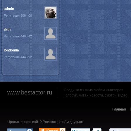
admin
Репутация 9064.00
rkth
Репутация 4483.42
londonua
Репутация 4443.92
Следи за жизнью любимых актеров
www.bestactor.ru
Голосуй, читай новости, смотри видео
Главная
Нравится наш сайт? Расскажи о нём друзьям!