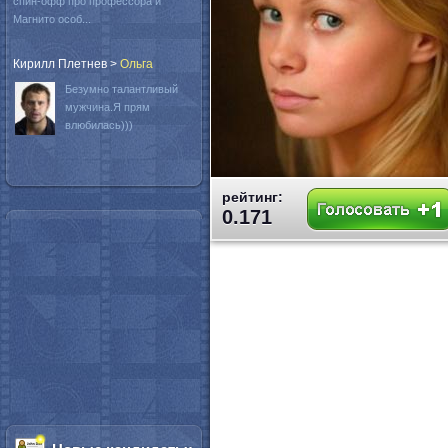
спин-офф про профессора и
Магнито особ...
Кирилл Плетнев
>
Oльга
Безумно талантливый
мужчина.Я прям
влюбилась)))
рейтинг:
0.171