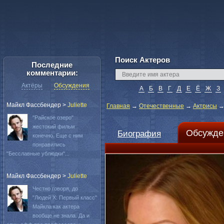
Поиск Актеров
Последние
комментарии:
Актёры
Обсуждения
А
Б
В
Г
Д
Е
Ё
Ж
З
Майкл Фассбендер
>
Juliette
Главная
→
Отечественные
→
Актрисы
"Райское озеро"
жестокий фильм
Обсужде
Биография
конечно. Еще с ним
понравились
"Бесславные ублюдки"...
Майкл Фассбендер
>
Juliette
Честно говоря, до
"Людей Х: Первый класс"
Майкла как актера
вообще не знала. Да и