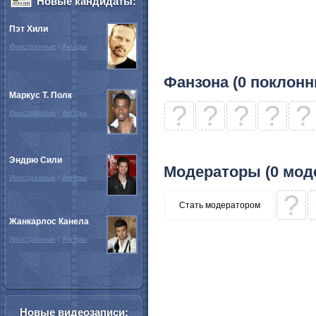
Новые кандидаты:
Пэт Хили
Иностранные
/
Актёры
Фанзона (0 поклонн
Маркус Т. Полк
?
?
?
?
?
Иностранные
/
Актёры
Эндрю Сили
Модераторы (0 мод
Иностранные
/
Актёры
?
Стать модератором
Жанкарлос Канела
Иностранные
/
Актёры
Новые видеозаписи: