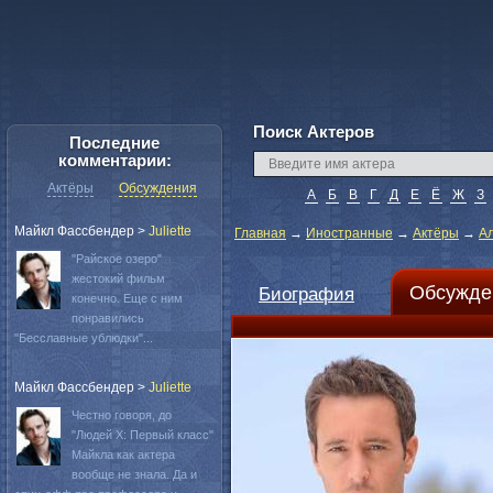
Поиск Актеров
Последние
комментарии:
Актёры
Обсуждения
А
Б
В
Г
Д
Е
Ё
Ж
З
Майкл Фассбендер
>
Juliette
Главная
→
Иностранные
→
Актёры
→
Ал
"Райское озеро"
жестокий фильм
Обсужде
Биография
конечно. Еще с ним
понравились
"Бесславные ублюдки"...
Майкл Фассбендер
>
Juliette
Честно говоря, до
"Людей Х: Первый класс"
Майкла как актера
вообще не знала. Да и