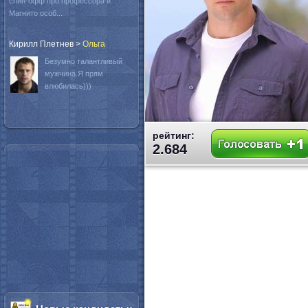
спин-офф про профессора и
Магнито особ...
Кирилл Плетнев
>
Oльга
Безумно талантливый
мужчина.Я прям
влюбилась)))
рейтинг:
2.684