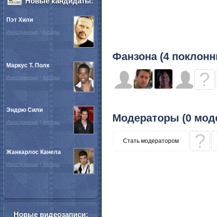
Новые кандидаты:
Пэт Хили
Иностранные
/
Актёры
Фанзона (4 поклонн
Маркус Т. Полк
?
Иностранные
/
Актёры
Эндрю Сили
Модераторы (0 мод
Иностранные
/
Актёры
?
Стать модератором
Жанкарлос Канела
Иностранные
/
Актёры
Новые видеозаписи: