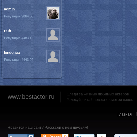
admin
Репутация 9064.00
rkth
Репутация 4483.42
londonua
Репутация 4443.92
Следи за жизнью любимых актеров
www.bestactor.ru
Голосуй, читай новости, смотри видео
Главная
Нравится наш сайт? Расскажи о нём друзьям!