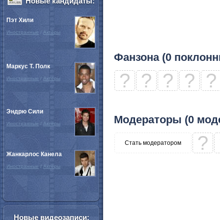
Новые кандидаты:
Пэт Хили
Иностранные
/
Актёры
Фанзона (0 поклонн
Маркус Т. Полк
?
?
?
?
?
Иностранные
/
Актёры
Эндрю Сили
Модераторы (0 мод
Иностранные
/
Актёры
?
Стать модератором
Жанкарлос Канела
Иностранные
/
Актёры
Новые видеозаписи: