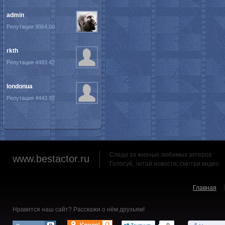
admin
Репутация 9064.00
rkth
Репутация 4483.42
londonua
Репутация 4443.92
Следи за жизнью любимых актеров
www.bestactor.ru
Голосуй, читай новости, смотри видео
Главная
Нравится наш сайт? Расскажи о нём друзьям!