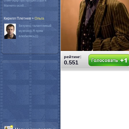
спин-офф про профессора и
Магнито особ...
Кирилл Плетнев
>
Oльга
Безумно талантливый
мужчина.Я прям
влюбилась)))
рейтинг:
0.551