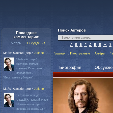
Поиск Актеров
Последние
комментарии:
Актёры
Обсуждения
А
Б
В
Г
Д
Е
Ё
Ж
З
Майкл Фассбендер
>
Juliette
Главная
→
Иностранные
→
Актёры
→
Г
"Райское озеро"
жестокий фильм
Биография
Обсужде
конечно. Еще с ним
понравились
"Бесславные ублюдки"...
Майкл Фассбендер
>
Juliette
Честно говоря, до
"Людей Х: Первый класс"
Майкла как актера
вообще не знала. Да и