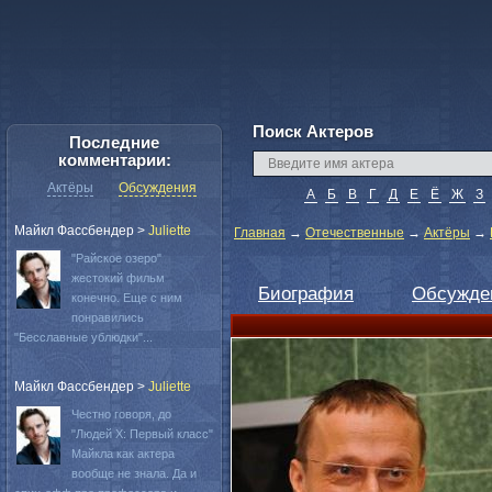
Поиск Актеров
Последние
комментарии:
Актёры
Обсуждения
А
Б
В
Г
Д
Е
Ё
Ж
З
Майкл Фассбендер
>
Juliette
Главная
→
Отечественные
→
Актёры
→
"Райское озеро"
жестокий фильм
Биография
Обсужде
конечно. Еще с ним
понравились
"Бесславные ублюдки"...
Майкл Фассбендер
>
Juliette
Честно говоря, до
"Людей Х: Первый класс"
Майкла как актера
вообще не знала. Да и