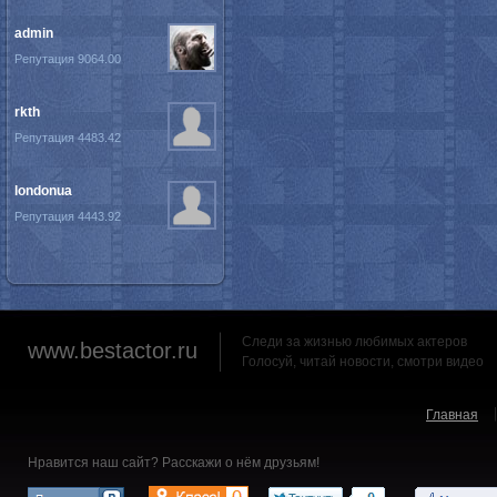
admin
Репутация 9064.00
rkth
Репутация 4483.42
londonua
Репутация 4443.92
Следи за жизнью любимых актеров
www.bestactor.ru
Голосуй, читай новости, смотри видео
Главная
Нравится наш сайт? Расскажи о нём друзьям!