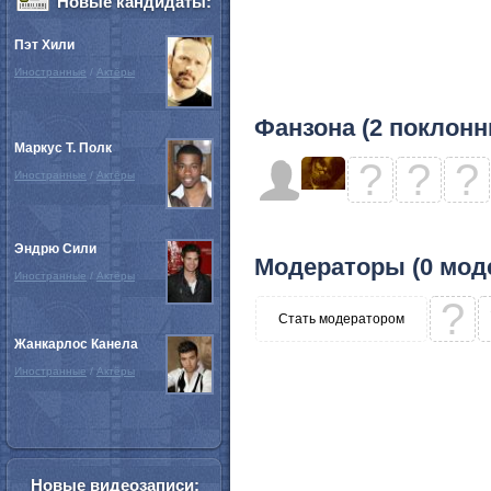
Новые кандидаты:
Пэт Хили
Иностранные
/
Актёры
Фанзона (2 поклонн
Маркус Т. Полк
?
?
?
Иностранные
/
Актёры
Эндрю Сили
Модераторы (0 мод
Иностранные
/
Актёры
?
Стать модератором
Жанкарлос Канела
Иностранные
/
Актёры
Новые видеозаписи: