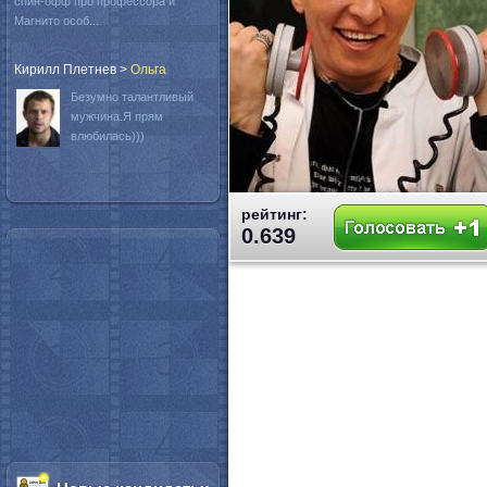
спин-офф про профессора и
Магнито особ...
Кирилл Плетнев
>
Oльга
Безумно талантливый
мужчина.Я прям
влюбилась)))
рейтинг:
0.639