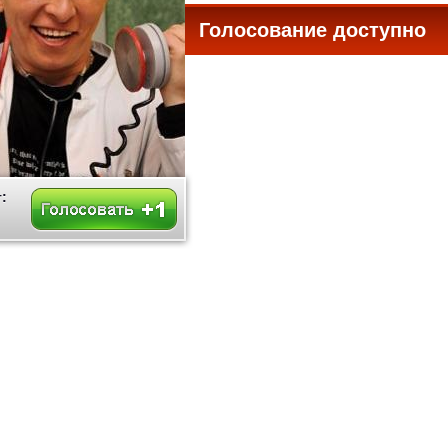
Голосование доступно
все
: