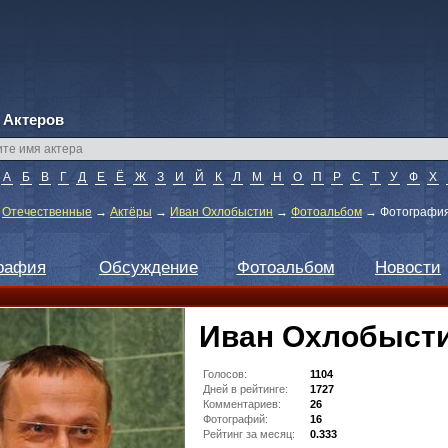
 Актеров
А
Б
В
Г
Д
Е
Ё
Ж
З
И
Й
К
Л
М
Н
О
П
Р
С
Т
У
Ф
Х
→
Отечественные
→
Актёры
→
Иван Охлобыстин
→
Фотоальбом
→
Фотография 
рафия
Обсуждение
Фотоальбом
Новости
Иван Охлобыст
Голосов:
1104
Дней в рейтинге:
1727
Комментариев:
26
Фотографий:
16
Рейтинг за месяц:
0.333