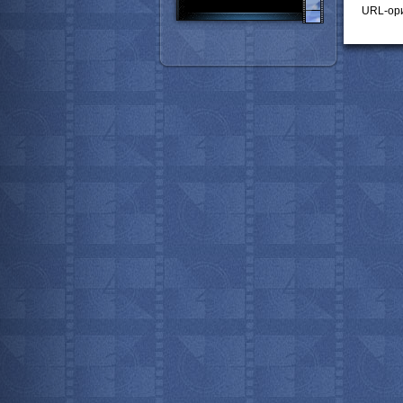
URL-ори