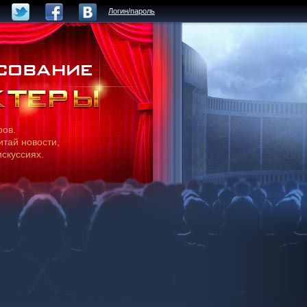
Логин/пароль
ров.
итай новости,
искуссиях.