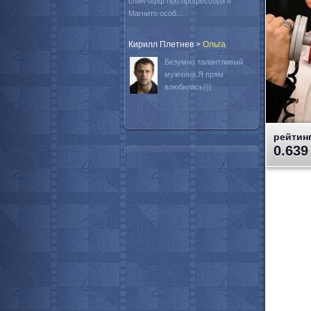
спин-офф про профессора и
Магнито особ...
Кирилл Плетнев
>
Oльга
Безумно талантливый
мужчина.Я прям
влюбилась)))
рейтинг
0.639