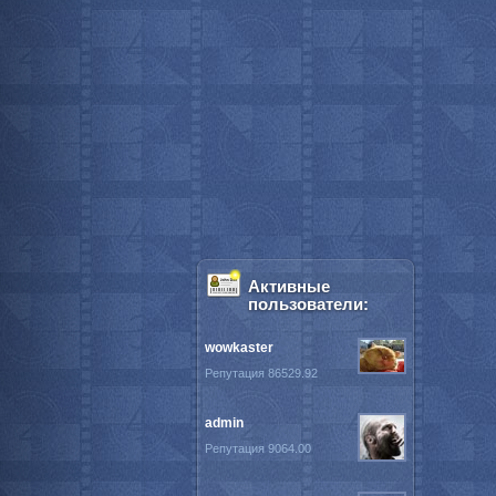
Активные
пользователи:
wowkaster
Репутация 86529.92
admin
Репутация 9064.00