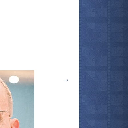
→
все актёры