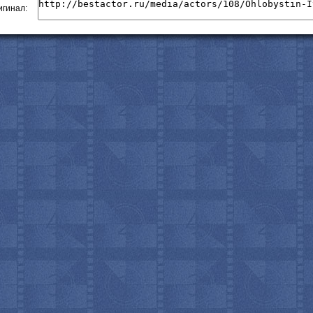
гинал:
с