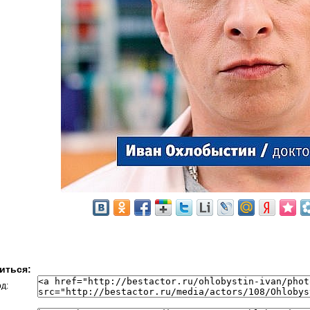
иться:
д: