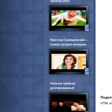
трейлер (HD)
Ярослав Сумишевский ---
Самая лучшая женщина
Липучка трейлер
дублированный
...
Подел
HTML ко