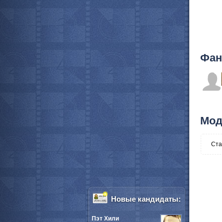
Фан
Мод
Ста
Новые кандидаты:
Пэт Хили