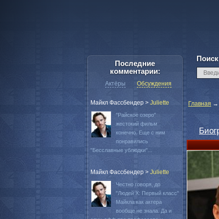
Поиск
Последние
комментарии:
Актёры
Обсуждения
Майкл Фассбендер
>
Juliette
Главная
"Райское озеро"
жестокий фильм
Биог
конечно. Еще с ним
понравились
"Бесславные ублюдки"...
Майкл Фассбендер
>
Juliette
Честно говоря, до
"Людей Х: Первый класс"
Майкла как актера
вообще не знала. Да и