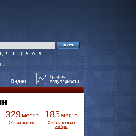
Ц
Ч
Ш
Щ
Э
Ю
Я
...
График
Видео
популярности
ин
329
185
место
место
Общий рейтинг
Отечественные
Актёры