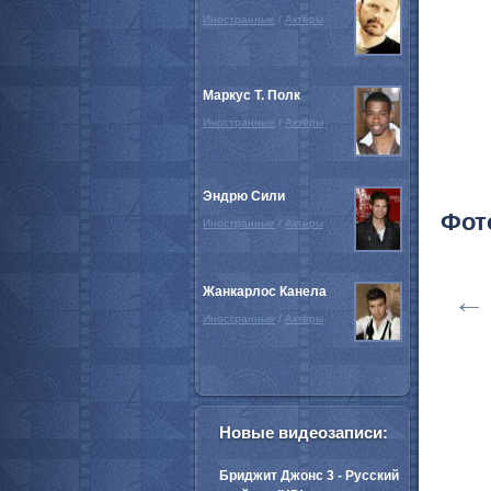
Иностранные
/
Актёры
Маркус Т. Полк
Иностранные
/
Актёры
Эндрю Сили
Фот
Иностранные
/
Актёры
Жанкарлос Канела
←
Иностранные
/
Актёры
Новые видеозаписи:
Бриджит Джонс 3 - Русский