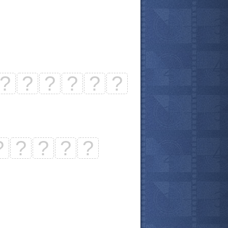
?
?
?
?
?
?
?
?
?
?
?